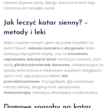
nasilenia objawów astmy, dlatego skuteczne leczenie tego
schorzenia jest niezwykle ważne.
Jak leczyć katar sienny? –
metody i leki
Walka z katarem siennym opiera się przede wszystkim na
dwóch filarach:
unikaniu kontaktu z alergenami
, które
wywołują nieprzyjemne objawy, oraz na
stosowaniu
odpowiednio dobranych leków
. Wśród tych ostatnich, prym
wiodą
glikokortykosteroidy donosowe
, charakteryzujące się
wysoką skutecznością w redukowaniu uciążliwych dolegliwości.
Oprócz nich, ulgę przynoszą również
leki
przeciwhistaminowe
. W przypadkach, gdy standardowe
metody zawiodą, alergolog może zaproponować
immunoterapię
, stanowiącą alternatywną ścieżkę leczenia.
Domowe sposoby na katar