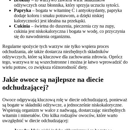
odżywczych oraz błonnika, który sprzyja uczuciu sytości.
Papryka
– bogata w witaminę C i antyoksydanty, papryka
dodaje koloru i smaku potrawom, a dzięki niskiej
kaloryczności jest idealna na przekąski.
Cukinia
– świetna do duszenia, pieczenia czy na zupy,
cukinia jest niskokaloryczna i bogata w wodę, co przyczynia
się do nawodnienia organizmu.
Regularne spożycie tych warzyw nie tylko wspiera proces
odchudzania, ale także dostarcza niezbędnych składników
odżywczych, które są kluczowe dla zachowania zdrowia. Oprócz
tego, warzywa te są wszechstronne i można je łatwo wprowadzić do
wielu potraw, co zwiększa różnorodność diety.
Jakie owoce są najlepsze na diecie
odchudzającej?
Owoce odgrywają kluczową rolę w diecie odchudzającej, ponieważ
są bogate w składniki odżywcze, a jednocześnie niskokaloryczne.
Wspierają organizm w walce z nadwagą, dostarczając niezbędnych
witamin i minerałów. Oto kilka rodzajów owoców, które warto
uwzględnić w diecie odchudzającej: