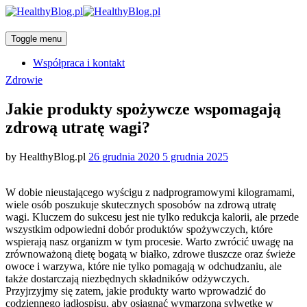
Toggle menu
Współpraca i kontakt
Categories
Zdrowie
Jakie produkty spożywcze wspomagają
zdrową utratę wagi?
Posted
by
HealthyBlog.pl
26 grudnia 2020
5 grudnia 2025
on
W dobie nieustającego wyścigu z nadprogramowymi kilogramami,
wiele osób poszukuje skutecznych sposobów na zdrową utratę
wagi. Kluczem do sukcesu jest nie tylko redukcja kalorii, ale przede
wszystkim odpowiedni dobór produktów spożywczych, które
wspierają nasz organizm w tym procesie. Warto zwrócić uwagę na
zrównoważoną dietę bogatą w białko, zdrowe tłuszcze oraz świeże
owoce i warzywa, które nie tylko pomagają w odchudzaniu, ale
także dostarczają niezbędnych składników odżywczych.
Przyjrzyjmy się zatem, jakie produkty warto wprowadzić do
codziennego jadłospisu, aby osiągnąć wymarzoną sylwetkę w