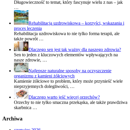
Długowieczność to temat, który fascynuje wielu z nas – jak
…
Rehabilitacja uzdrowiskowa – korzyści, wskazania i
proces leczenia
Rehabilitacja uzdrowiskowa to nie tylko forma terapii, ale
także powrót …
Dlaczego sen jest tak ważny dla naszego zdrowia?
Sen to jeden z kluczowych elementów wpływających na
nasze zdrowie, …
Najlepsze naturalne sposoby na oczyszczenie
organizmu z kamieni żółciowych
Kamienie żółciowe to problem, który może przynieść wiele
nieprzyjemnych dolegliwości, …
Dlaczego warto jeść więcej orzechów?
Orzechy to nie tylko smaczna przekąska, ale także prawdziwa
skarbnica …
Archiwa
czerwiec 2026