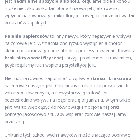
jest
nadmierne spożycie alkoholu
. Regularne picie alkoholu
może nie tylko uszkodzić błonę śluzową jelit, ale również
wpłynąć na równowagę mikroflory jelitowej, co może prowadzić
do stanów zapalnych.
Palenie papierosów
to inny nawyk, który negatywnie wpływa
na zdrowie jelit. Wzmacnia ono ryzyko wystąpienia chorób
układu pokarmowego oraz utrudnia procesy trawienne. Również
brak aktywności fizycznej
sprzyja problemom z trawieniem,
gdyż regularny ruch wspiera perystaltykę jelit.
Nie można również zapominać o wpływie
stresu i braku snu
na zdrowie naszych jelit. Chroniczny stres może prowadzić do
zaburzeń trawiennych, a niewystarczająca ilość snu
bezpośrednio wpływa na regenerację organizmu, w tym także
jelit. Warto więc dążyć do równowagi emocjonalnej oraz
dobrego jakościowo snu, aby wspierać zdrowie naszej jamy
brzusznej.
Unikanie tych szkodliwych nawyków może znacząco poprawić