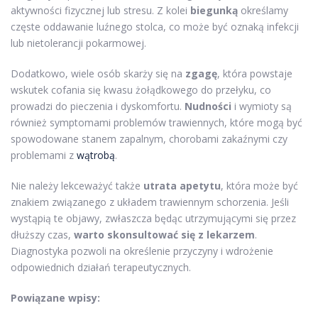
aktywności fizycznej lub stresu. Z kolei
biegunką
określamy
częste oddawanie luźnego stolca, co może być oznaką infekcji
lub nietolerancji pokarmowej.
Dodatkowo, wiele osób skarży się na
zgagę
, która powstaje
wskutek cofania się kwasu żołądkowego do przełyku, co
prowadzi do pieczenia i dyskomfortu.
Nudności
i wymioty są
również symptomami problemów trawiennych, które mogą być
spowodowane stanem zapalnym, chorobami zakaźnymi czy
problemami z
wątrobą
.
Nie należy lekceważyć także
utrata apetytu
, która może być
znakiem związanego z układem trawiennym schorzenia. Jeśli
wystąpią te objawy, zwłaszcza będąc utrzymującymi się przez
dłuższy czas,
warto skonsultować się z lekarzem
.
Diagnostyka pozwoli na określenie przyczyny i wdrożenie
odpowiednich działań terapeutycznych.
Powiązane wpisy: