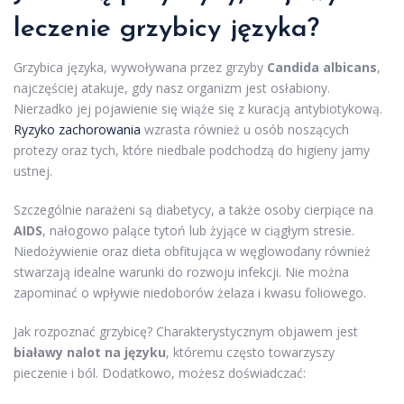
leczenie grzybicy języka?
Grzybica języka, wywoływana przez grzyby
Candida albicans
,
najczęściej atakuje, gdy nasz organizm jest osłabiony.
Nierzadko jej pojawienie się wiąże się z kuracją antybiotykową.
Ryzyko zachorowania
wzrasta również u osób noszących
protezy oraz tych, które niedbale podchodzą do higieny jamy
ustnej.
Szczególnie narażeni są diabetycy, a także osoby cierpiące na
AIDS
, nałogowo palące tytoń lub żyjące w ciągłym stresie.
Niedożywienie oraz dieta obfitująca w węglowodany również
stwarzają idealne warunki do rozwoju infekcji. Nie można
zapominać o wpływie niedoborów żelaza i kwasu foliowego.
Jak rozpoznać grzybicę? Charakterystycznym objawem jest
białawy nalot na języku
, któremu często towarzyszy
pieczenie i ból. Dodatkowo, możesz doświadczać: