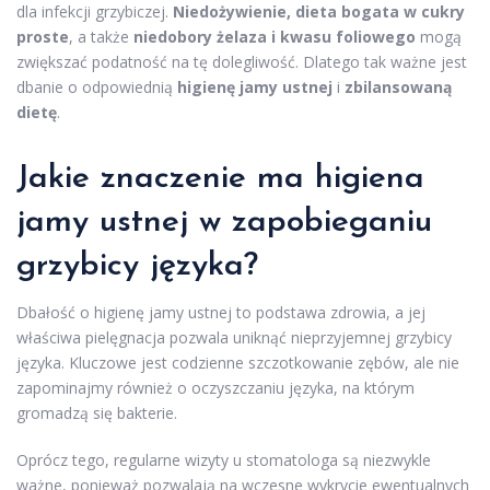
dla infekcji grzybiczej.
Niedożywienie, dieta bogata w cukry
proste
, a także
niedobory żelaza i kwasu foliowego
mogą
zwiększać podatność na tę dolegliwość. Dlatego tak ważne jest
dbanie o odpowiednią
higienę jamy ustnej
i
zbilansowaną
dietę
.
Jakie znaczenie ma
higiena
jamy ustnej
w zapobieganiu
grzybicy języka?
Dbałość o higienę jamy ustnej to podstawa zdrowia, a jej
właściwa pielęgnacja pozwala uniknąć nieprzyjemnej grzybicy
języka. Kluczowe jest codzienne szczotkowanie zębów, ale nie
zapominajmy również o oczyszczaniu języka, na którym
gromadzą się bakterie.
Oprócz tego, regularne wizyty u stomatologa są niezwykle
ważne, ponieważ pozwalają na wczesne wykrycie ewentualnych