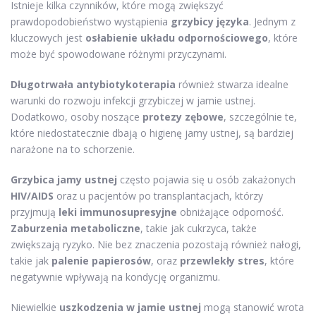
Istnieje kilka czynników, które mogą zwiększyć
prawdopodobieństwo wystąpienia
grzybicy języka
. Jednym z
kluczowych jest
osłabienie układu odpornościowego
, które
może być spowodowane różnymi przyczynami.
Długotrwała antybiotykoterapia
również stwarza idealne
warunki do rozwoju infekcji grzybiczej w jamie ustnej.
Dodatkowo, osoby noszące
protezy zębowe
, szczególnie te,
które niedostatecznie dbają o higienę jamy ustnej, są bardziej
narażone na to schorzenie.
Grzybica jamy ustnej
często pojawia się u osób zakażonych
HIV/AIDS
oraz u pacjentów po transplantacjach, którzy
przyjmują
leki immunosupresyjne
obniżające odporność.
Zaburzenia metaboliczne
, takie jak cukrzyca, także
zwiększają ryzyko. Nie bez znaczenia pozostają również nałogi,
takie jak
palenie papierosów
, oraz
przewlekły stres
, które
negatywnie wpływają na kondycję organizmu.
Niewielkie
uszkodzenia w jamie ustnej
mogą stanowić wrota