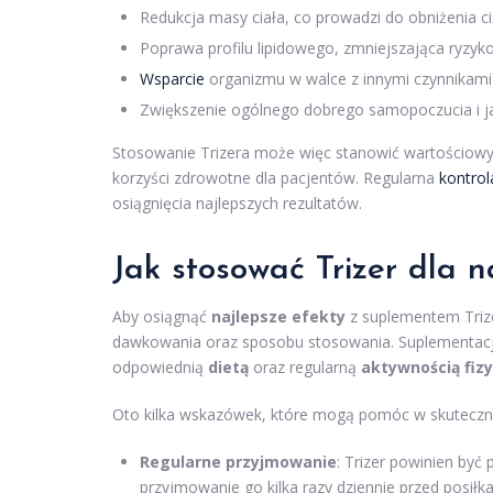
Redukcja masy ciała, co prowadzi do obniżenia ciś
Poprawa profilu lipidowego, zmniejszająca ryzyk
Wsparcie
organizmu w walce z innymi czynnikami
Zwiększenie ogólnego dobrego samopoczucia i ja
Stosowanie Trizera może więc stanowić wartościowy 
korzyści zdrowotne dla pacjentów. Regularna
kontrol
osiągnięcia najlepszych rezultatów.
Jak stosować Trizer dla n
Aby osiągnąć
najlepsze efekty
z suplementem Trize
dawkowania oraz sposobu stosowania. Suplementacja
odpowiednią
dietą
oraz regularną
aktywnością fiz
Oto kilka wskazówek, które mogą pomóc w skuteczn
Regularne przyjmowanie
: Trizer powinien być
przyjmowanie go kilka razy dziennie przed posił