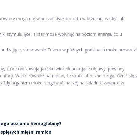
tkownicy mogą doświadczać dyskomfortu w brzuchu, wzdęć lub
iki stymulujące, Trizer może wpłynąć na poziom energii, co u
.
pobudzające, stosowanie Trizera w późnych godzinach może prowadzi
by, które odczuwają jakiekolwiek niepokojące objawy, powinny
tacji. Warto również pamiętać, że skutki uboczne mogą różnić się 
 każdy organizm może reagować inaczej na składniki zawarte w
niego poziomu hemoglobiny?
 spiętych mięśni ramion