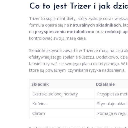
Co to jest Trizer i jak dzi
Trizer to suplement diety, który zyskuje coraz więk
formuła opiera się na
naturalnych składnikach
, k
na
przyspieszeniu metabolizmu
oraz
redukcji a
kontrolować swoją masę ciała.
Składniki aktywne zawarte w Trizerze mają na celu 
efektywniejszego spalania tłuszczu. Dodatkowo, dzi
łatwiej trzymać się swojego planu dietetycznego. W t
które są poważnymi czynnikami ryzyka nadciśnienia.
Składnik
Działanie
Ekstrakt zielonej herbaty
Przyspiesza meta
Kofeina
Stymuluje układ
Chrom
Pomaga w regulac