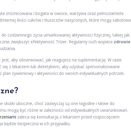
 była zróżnicowana i bogata w owoce, warzywa oraz pełnoziarniste
dmiernej ilości cukrów i tłuszczów nasyconych, które mogą sabotow
do codziennego życia umiarkowanej aktywności fizycznej, takiej jak
acznie zwiększyć efektywność Trizer. Regularny ruch wspiera
zdrowie
udzania.
e jest, aby obserwować, jak reagujesz na suplementację. W razie
 się z lekarzem lub dietetykiem, aby uzyskać spersonalizowane
 plan żywieniowy i aktywności do swoich indywidualnych potrzeb.
czne?
 skutki uboczne, choć zazwyczaj są one łagodne i łatwe do
nizmu mogą być różne w zależności od indywidualnych uwarunkowań.
rzeniami
zaleca się konsultację z lekarzem przed rozpoczęciem
ja będzie bezpieczna w ich przypadku.