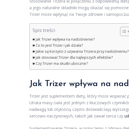
Stosowanie Trizera w połączeniu z odpowiednią diet
a jego naturalne składniki mogą okazać się pomocne 
Trizer może wpłynąć na Twoje zdrowie i samopoczuc
Spis treści
Jak Trizer wpływa na nadciśnienie?
Co to jest Trizer i jak działa?
Jakie są korzyści z używania Trizera przy nadciśnieniu?
Jak stosować Trizer dla najlepszych efektów?
Czy Trizer ma skutki uboczne?
Jak Trizer wpływa na nad
Trizer jest suplementem diety, który może wspierać p
Utrata masy ciała jest jednym z kluczowych czynników
nadwagą lub otyłością często doświadczają wyższego
sercowo-naczyniowych, takich jak zawał serca czy
ud
Suplementowanie Trizera, w połączeniu z zdrową die