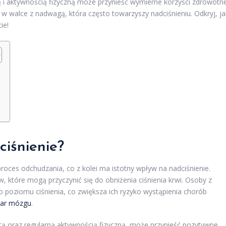
ą i aktywnością fizyczną może przynieść wymierne korzyści zdrowotn
w walce z nadwagą, która często towarzyszy nadciśnieniu. Odkryj, ja
ie!
ciśnienie?
roces odchudzania, co z kolei ma istotny wpływ na nadciśnienie.
, które mogą przyczynić się do obniżenia ciśnienia krwi. Osoby z
 poziomu ciśnienia, co zwiększa ich ryzyko wystąpienia chorób
ar mózgu
.
tą oraz regularną aktywnością fizyczną, może przynieść pozytywne