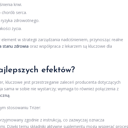
nienia krwi.
o chorób serca.
 ryzyka zdrowotnego.
kości życia.
element w strategii zarządzania nadciśnieniem, przynosząc realne
a stanu zdrowia
oraz współpraca z lekarzem są kluczowe dla
ajlepszych efektów?
r, kluczowe jest przestrzeganie zaleceń producenta dotyczących
 sama w sobie nie wystarczy; wymaga to również połączenia z
yczną
.
ym stosowaniu Trizer:
 przyjmowany zgodnie z instrukcją, co zazwyczaj oznacza
kami. Dzięki temu składniki aktywne suplementu mogą wspierać proce