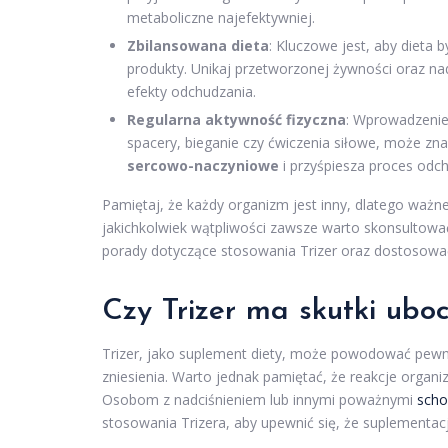
metaboliczne najefektywniej.
Zbilansowana dieta
: Kluczowe jest, aby dieta
produkty. Unikaj przetworzonej żywności oraz na
efekty odchudzania.
Regularna aktywność fizyczna
: Wprowadzenie 
spacery, bieganie czy ćwiczenia siłowe, może zn
sercowo-naczyniowe
i przyśpiesza proces odch
Pamiętaj, że każdy organizm jest inny, dlatego ważn
jakichkolwiek wątpliwości zawsze warto skonsultować
porady dotyczące stosowania Trizer oraz dostosować
Czy Trizer ma skutki ubo
Trizer, jako suplement diety, może powodować pewne
zniesienia. Warto jednak pamiętać, że reakcje orga
Osobom z nadciśnieniem lub innymi poważnymi
scho
stosowania Trizera, aby upewnić się, że suplementac