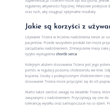
Suplementacja Trizerem może być korzystna, jednak n
regularnej aktywności fizycznej. Właściwe podejśc
oraz ruch, aby osiągnąć optymalne rezultaty.
Jakie są korzyści z używa
Używanie Trizera w leczeniu nadciśnienia niesie ze 
pacjentów. Przede wszystkim produkt ten może przyc
zarządzaniu nadciśnieniem. Zmniejszenie masy ciała j
ryzyko wystąpienia
chorób serca
.
Kolejnym atutem stosowania Trizera jest jego poten
pomóc w regulacji poziomu cholesterolu we krwi. Odpo
krążenia. Osoby z podwyższonym cholesterolem częs
stosowanie Trizera może przyczynić się do ich popra
Warto także zwrócić uwagę na składniki Trizera, kt
związanymi z nadciśnieniem. Przyczyniają się one d
tolerancję wysiłku oraz samopoczucie na co dzień. Po