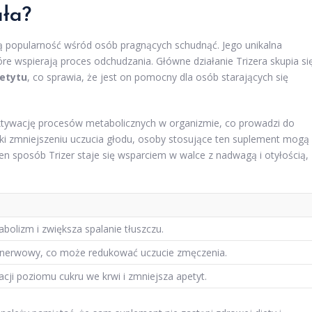
ała?
szą popularność wśród osób pragnących schudnąć. Jego unikalna
tóre wspierają proces odchudzania. Główne działanie Trizera skupia si
petytu
, co sprawia, że jest on pomocny dla osób starających się
aktywację procesów metabolicznych w organizmie, co prowadzi do
ęki zmniejszeniu uczucia głodu, osoby stosujące ten suplement mogą
en sposób Trizer staje się wsparciem w walce z nadwagą i otyłością,
bolizm i zwiększa spalanie tłuszczu.
 nerwowy, co może redukować uczucie zmęczenia.
ji poziomu cukru we krwi i zmniejsza apetyt.