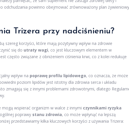
ależy pamiętać, że sam suplement nie zastąpi zdrowej diety i
ie do odchudzania powinno obejmować zrównoważony plan żywieniow
nia Trizera przy nadciśnieniu?
sobą szereg korzyści, które mają pozytywny wpływ na zdrowie
zynić się do
utraty wagi
, co jest kluczowym elementem w
est często związane z obniżeniem ciśnienia krwi, co z kolei redukuje
cjalny wpływ na
poprawę profilu lipidowego
, co oznacza, że może
wiedni poziom lipidów jest istotny dla zdrowia serca i układu
to zmagają się z innymi problemami zdrowotnymi, dlatego Regularn
wy.
óre mogą wspierać organizm w walce z innymi
czynnikami ryzyka
o ogólnej poprawy
stanu zdrowia
, co może wpłynąć na lepszą
niżej przedstawiamy kilka kluczowych korzyści z używania Trizera: