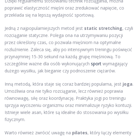
Dzięki regularnemu stosowaniu technik rozciągania, można
poprawić elastyczność mięśni oraz zredukować napięcie, co
przekłada się na lepszą wydajność sportową.
Jedną z najpopularniejszych metod jest
static stretching
, czyli
rozciąganie statyczne. Polega ona na utrzymywaniu pozycji
przez określony czas, co pozwala mięśniom na optymalne
rozluźnienie. Zaleca się, aby po intensywnym treningu poświęcić
przynajmniej 15-30 sekund na każdą grupę mięśniową. To
szczególnie ważne dla osób wykonujących
sport
wymagający
dużego wysiłku, jak bieganie czy podnoszenie ciężarów.
Inną metodą, która staje się coraz bardziej popularna, jest
joga
.
Umożliwia ona nie tylko rozciąganie, lecz również poprawia
równowagę, siłę oraz koordynację. Praktyka jogi po treningu
sprzyja wyciszeniu organizmu oraz minimalizuje ryzyko kontuzji.
Istnieje wiele asan, które są idealne do stosowania po wysiłku
fizycznym.
Warto również zwrócić uwagę na
pilates
, który łączy elementy