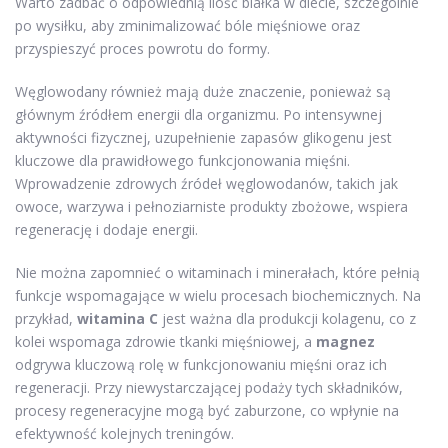
Warto zadbać o odpowiednią ilość białka w diecie, szczególnie
po wysiłku, aby zminimalizować bóle mięśniowe oraz
przyspieszyć proces powrotu do formy.
Węglowodany również mają duże znaczenie, ponieważ są
głównym źródłem energii dla organizmu. Po intensywnej
aktywności fizycznej, uzupełnienie zapasów glikogenu jest
kluczowe dla prawidłowego funkcjonowania mięśni.
Wprowadzenie zdrowych źródeł węglowodanów, takich jak
owoce, warzywa i pełnoziarniste produkty zbożowe, wspiera
regenerację i dodaje energii.
Nie można zapomnieć o witaminach i minerałach, które pełnią
funkcje wspomagające w wielu procesach biochemicznych. Na
przykład,
witamina C
jest ważna dla produkcji kolagenu, co z
kolei wspomaga zdrowie tkanki mięśniowej, a
magnez
odgrywa kluczową rolę w funkcjonowaniu mięśni oraz ich
regeneracji. Przy niewystarczającej podaży tych składników,
procesy regeneracyjne mogą być zaburzone, co wpłynie na
efektywność kolejnych treningów.