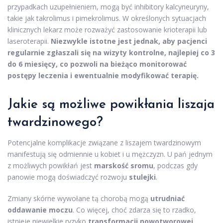
przypadkach uzupełnieniem, mogą być inhibitory kalcyneuryny,
takie jak takrolimus i pimekrolimus. W określonych sytuacjach
klinicznych lekarz może rozważyć zastosowanie krioterapii lub
laseroterapii.
Niezwykle istotne jest jednak, aby pacjenci
regularnie zgłaszali się na wizyty kontrolne, najlepiej co 3
do 6 miesięcy, co pozwoli na bieżąco monitorować
postępy leczenia i ewentualnie modyfikować terapię.
Jakie są możliwe powikłania liszaja
twardzinowego?
Potencjalne komplikacje związane z liszajem twardzinowym
manifestują się odmiennie u kobiet i u mężczyzn. U pań jednym
z możliwych powikłań jest
marskość sromu
, podczas gdy
panowie mogą doświadczyć rozwoju
stulejki
.
Zmiany skórne wywołane tą chorobą mogą
utrudniać
oddawanie moczu
. Co więcej, choć zdarza się to rzadko,
istnieje niewielkie ryzyko
transformacji nowotworowej