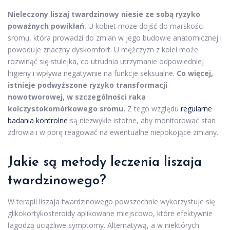
Nieleczony liszaj twardzinowy niesie ze sobą ryzyko
poważnych powikłań.
U kobiet może dojść do marskości
sromu, która prowadzi do zmian w jego budowie anatomicznej i
powoduje znaczny dyskomfort. U mężczyzn z kolei może
rozwinąć się stulejka, co utrudnia utrzymanie odpowiedniej
higieny i wpływa negatywnie na funkcje seksualne.
Co więcej,
istnieje podwyższone ryzyko transformacji
nowotworowej, w szczególności raka
kolczystokomórkowego sromu.
Z tego względu
regularne
badania kontrolne
są niezwykle istotne, aby monitorować stan
zdrowia i w porę reagować na ewentualne niepokojące zmiany.
Jakie są metody leczenia liszaja
twardzinowego?
W terapii liszaja twardzinowego powszechnie wykorzystuje się
glikokortykosteroidy aplikowane miejscowo, które efektywnie
łagodzą uciążliwe symptomy. Alternatywą, a w niektórych