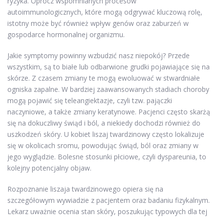
ryzyka. Oprócz wspomnianych procesów
autoimmunologicznych, które mogą odgrywać kluczową rolę,
istotny może być również wpływ genów oraz zaburzeń w
gospodarce hormonalnej organizmu.
Jakie symptomy powinny wzbudzić nasz niepokój? Przede
wszystkim, są to białe lub odbarwione grudki pojawiające się na
skórze. Z czasem zmiany te mogą ewoluować w stwardniałe
ogniska zapalne. W bardziej zaawansowanych stadiach choroby
mogą pojawić się teleangiektazje, czyli tzw. pajączki
naczyniowe, a także zmiany keratynowe. Pacjenci często skarżą
się na dokuczliwy świąd i ból, a niekiedy dochodzi również do
uszkodzeń skóry. U kobiet liszaj twardzinowy często lokalizuje
się w okolicach sromu, powodując świąd, ból oraz zmiany w
jego wyglądzie. Bolesne stosunki płciowe, czyli dyspareunia, to
kolejny potencjalny objaw.
Rozpoznanie liszaja twardzinowego opiera się na
szczegółowym wywiadzie z pacjentem oraz badaniu fizykalnym.
Lekarz uważnie ocenia stan skóry, poszukując typowych dla tej