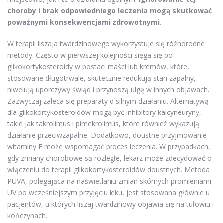
choroby i brak odpowiedniego leczenia mogą skutkować
poważnymi konsekwencjami zdrowotnymi.
W terapii liszaja twardzinowego wykorzystuje się różnorodne
metody. Często w pierwszej kolejności sięga się po
glikokortykosteroidy w postaci maści lub kremów, które,
stosowane długotrwale, skutecznie redukują stan zapalny,
niwelują uporczywy świąd i przynoszą ulgę w innych objawach.
Zazwyczaj zaleca się preparaty o silnym działaniu. Alternatywą
dla glikokortykosteroidów mogą być inhibitory kalcyneuryny,
takie jak takrolimus i pimekrolimus, które również wykazują
działanie przeciwzapalne. Dodatkowo, doustne przyjmowanie
witaminy E może wspomagać proces leczenia. W przypadkach,
gdy zmiany chorobowe są rozległe, lekarz może zdecydować o
włączeniu do terapii glikokortykosteroidów doustnych. Metoda
PUVA, polegająca na naświetlaniu zmian skórnych promieniami
UV po wcześniejszym przyjęciu leku, jest stosowana głównie u
pacjentów, u których liszaj twardzinowy objawia się na tułowiu i
kończynach.