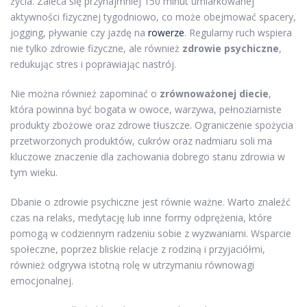
życia. Zaleca się przynajmniej 150 minut umiarkowanej
aktywności fizycznej tygodniowo, co może obejmować spacery,
jogging, pływanie czy jazdę na
rowerze
. Regularny ruch wspiera
nie tylko zdrowie fizyczne, ale również
zdrowie psychiczne
,
redukując stres i poprawiając nastrój.
Nie można również zapominać o
zrównoważonej diecie
,
która powinna być bogata w owoce, warzywa, pełnoziarniste
produkty zbożowe oraz zdrowe tłuszcze. Ograniczenie spożycia
przetworzonych produktów, cukrów oraz nadmiaru soli ma
kluczowe znaczenie dla zachowania dobrego stanu zdrowia w
tym wieku.
Dbanie o zdrowie psychiczne jest równie ważne. Warto znaleźć
czas na relaks, medytację lub inne formy odprężenia, które
pomogą w codziennym radzeniu sobie z wyzwaniami. Wsparcie
społeczne, poprzez bliskie relacje z rodziną i przyjaciółmi,
również odgrywa istotną rolę w utrzymaniu równowagi
emocjonalnej.