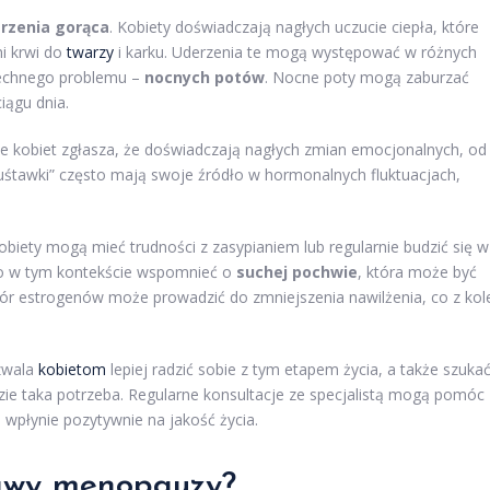
rzenia gorąca
. Kobiety doświadczają nagłych uczucie ciepła, które
i krwi do
twarzy
i karku. Uderzenia te mogą występować w różnych
zechnego problemu –
nocnych potów
. Nocne poty mogą zaburzać
iągu dnia.
le kobiet zgłasza, że doświadczają nagłych zmian emocjonalnych, od
huśtawki” często mają swoje źródło w hormonalnych fluktuacjach,
iety mogą mieć trudności z zasypianiem lub regularnie budzić się w
to w tym kontekście wspomnieć o
suchej pochwie
, która może być
 estrogenów może prowadzić do zmniejszenia nawilżenia, co z kole
zwala
kobietom
lepiej radzić sobie z tym etapem życia, a także szuka
ie taka potrzeba. Regularne konsultacje ze specjalistą mogą pomóc
wpłynie pozytywnie na jakość życia.
jawy menopauzy?