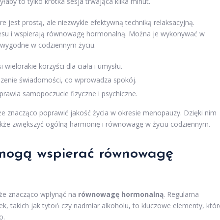
łaby to tylko krótka sesja trwająca kilka minut.
óre jest prostą, ale niezwykle efektywną techniką relaksacyjną.
esu i wspierają równowagę hormonalną. Można je wykonywać w
o wygodne w codziennym życiu.
 wielorakie korzyści dla ciała i umysłu.
kszenie świadomości, co wprowadza spokój.
prawia samopoczucie fizyczne i psychiczne.
e znacząco poprawić jakość życia w okresie menopauzy. Dzięki nim
 także zwiększyć ogólną harmonię i równowagę w życiu codziennym.
a mogą wspierać równowagę
oże znacząco wpłynąć na
równowagę hormonalną
. Regularna
k, takich jak tytoń czy nadmiar alkoholu, to kluczowe elementy, któr
o.