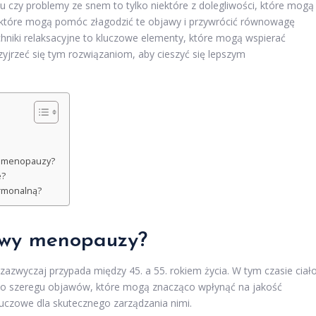
u czy problemy ze snem to tylko niektóre z dolegliwości, które mogą
y, które mogą pomóc złagodzić te objawy i przywrócić równowagę
hniki relaksacyjne to kluczowe elementy, które mogą wspierać
yjrzeć się tym rozwiązaniom, aby cieszyć się lepszym
w menopauzy?
e?
ormonalną?
jawy menopauzy?
zazwyczaj przypada między 45. a 55. rokiem życia. W tym czasie ciał
do szeregu objawów, które mogą znacząco wpłynąć na jakość
luczowe dla skutecznego zarządzania nimi.