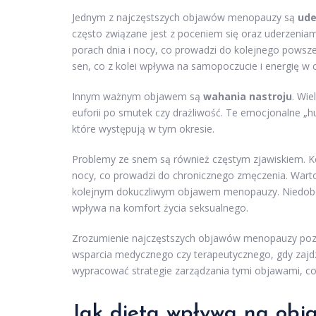
Jednym z najczęstszych objawów menopauzy są
ude
często związane jest z poceniem się oraz uderzeniam
porach dnia i nocy, co prowadzi do kolejnego pows
sen, co z kolei wpływa na samopoczucie i energię w c
Innym ważnym objawem są
wahania nastroju
. Wie
euforii po smutek czy drażliwość. Te emocjonalne „
które występują w tym okresie.
Problemy ze snem są również częstym zjawiskiem. Kob
nocy, co prowadzi do chronicznego zmęczenia. War
kolejnym dokuczliwym objawem menopauzy. Niedobór
wpływa na komfort życia seksualnego.
Zrozumienie najczęstszych objawów menopauzy po
wsparcia medycznego czy terapeutycznego, gdy zajdz
wypracować strategie zarządzania tymi objawami, co 
Jak dieta wpływa na ob