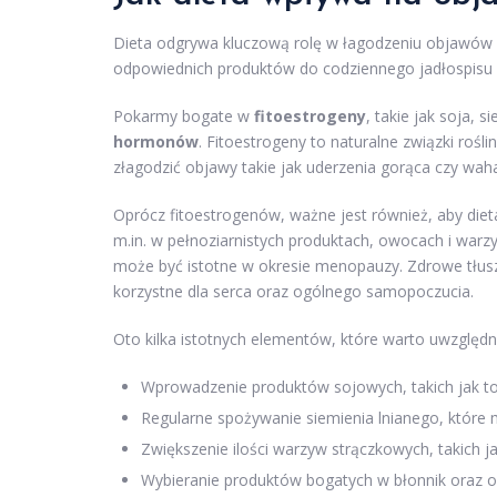
Dieta odgrywa kluczową rolę w łagodzeniu objawów 
odpowiednich produktów do codziennego jadłospisu 
Pokarmy bogate w
fitoestrogeny
, takie jak soja, 
hormonów
. Fitoestrogeny to naturalne związki rośl
złagodzić objawy takie jak uderzenia gorąca czy waha
Oprócz fitoestrogenów, ważne jest również, aby die
m.in. w pełnoziarnistych produktach, owocach i wa
może być istotne w okresie menopauzy. Zdrowe tłusz
korzystne dla serca oraz ogólnego samopoczucia.
Oto kilka istotnych elementów, które warto uwzględ
Wprowadzenie produktów sojowych, takich jak to
Regularne spożywanie siemienia lnianego, które
Zwiększenie ilości warzyw strączkowych, takich ja
Wybieranie produktów bogatych w błonnik oraz 