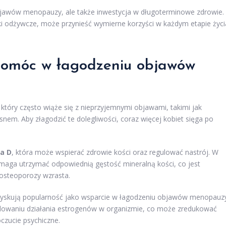
objawów menopauzy, ale także inwestycja w długoterminowe zdrowie.
i odżywcze, może przynieść wymierne korzyści w każdym etapie życi
pomóc w łagodzeniu objawów
 który często wiąże się z nieprzyjemnymi objawami, takimi jak
nem. Aby złagodzić te dolegliwości, coraz więcej kobiet sięga po
a D
, która może wspierać zdrowie kości oraz regulować nastrój. W
maga utrzymać odpowiednią gęstość mineralną kości, co jest
 osteoporozy wzrasta.
ż zyskują popularność jako wsparcie w łagodzeniu objawów menopauz
owaniu działania estrogenów w organizmie, co może zredukować
zucie psychiczne.