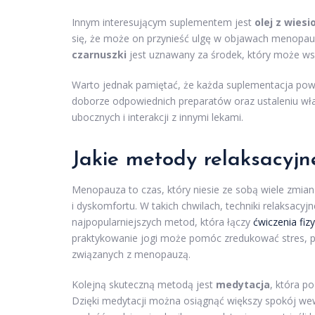
Innym interesującym suplementem jest
olej z wiesi
się, że może on przynieść ulgę w objawach menopau
czarnuszki
jest uznawany za środek, który może ws
Warto jednak pamiętać, że każda suplementacja powi
doborze odpowiednich preparatów oraz ustaleniu wła
ubocznych i interakcji z innymi lekami.
Jakie metody relaksacy
Menopauza to czas, który niesie ze sobą wiele zmia
i dyskomfortu. W takich chwilach, techniki relaksac
najpopularniejszych metod, która łączy
ćwiczenia fiz
praktykowanie jogi może pomóc zredukować stres, po
związanych z menopauzą.
Kolejną skuteczną metodą jest
medytacja
, która p
Dzięki medytacji można osiągnąć większy spokój we