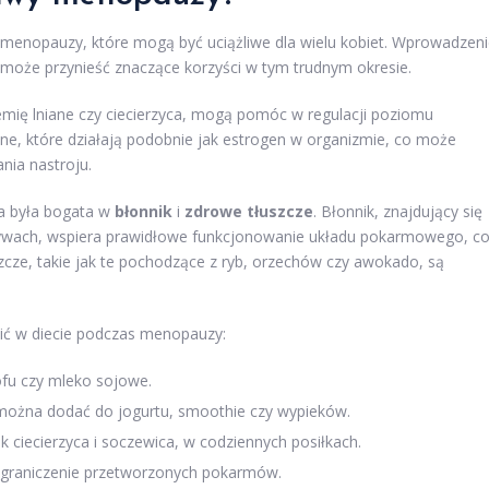
menopauzy, które mogą być uciążliwe dla wielu kobiet. Wprowadzen
może przynieść znaczące korzyści w tym trudnym okresie.
siemię lniane czy ciecierzyca, mogą pomóc w regulacji poziomu
inne, które działają podobnie jak estrogen w organizmie, co może
nia nastroju.
ta była bogata w
błonnik
i
zdrowe tłuszcze
. Błonnik, znajdujący się
rzywach, wspiera prawidłowe funkcjonowanie układu pokarmowego, c
cze, takie jak te pochodzące z ryb, orzechów czy awokado, są
nić w diecie podczas menopauzy:
fu czy mleko sojowe.
 można dodać do jogurtu, smoothie czy wypieków.
k ciecierzyca i soczewica, w codziennych posiłkach.
ograniczenie przetworzonych pokarmów.