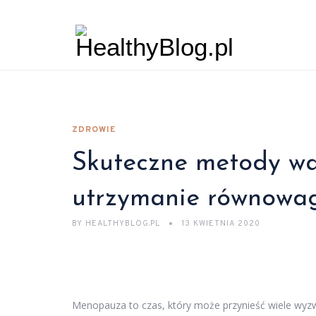
ZDROWIE
Skuteczne metody wa
utrzymanie równowag
BY
HEALTHYBLOG.PL
13 KWIETNIA 2020
Menopauza to czas, który może przynieść wiele wyzw