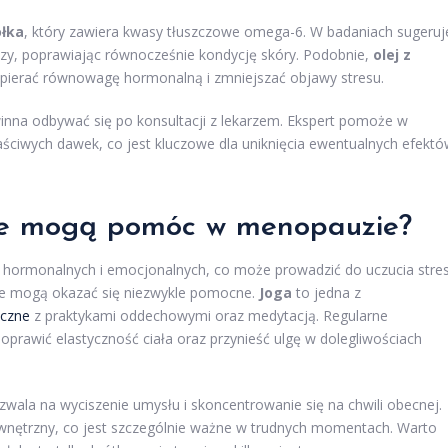
ołka
, który zawiera kwasy tłuszczowe omega-6. W badaniach sugeruj
zy, poprawiając równocześnie kondycję skóry. Podobnie,
olej z
pierać równowagę hormonalną i zmniejszać objawy stresu.
nna odbywać się po konsultacji z lekarzem. Ekspert pomoże w
ściwych dawek, co jest kluczowe dla uniknięcia ewentualnych efekt
jne mogą pomóc w menopauzie?
n hormonalnych i emocjonalnych, co może prowadzić do uczucia stre
yjne mogą okazać się niezwykle pomocne.
Joga
to jedna z
yczne
z praktykami oddechowymi oraz medytacją. Regularne
prawić elastyczność ciała oraz przynieść ulgę w dolegliwościach
ozwala na wyciszenie umysłu i skoncentrowanie się na chwili obecnej.
wnętrzny, co jest szczególnie ważne w trudnych momentach. Warto