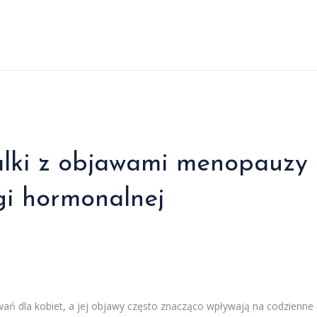
lki z objawami menopauzy 
i hormonalnej
ań dla kobiet, a jej objawy często znacząco wpływają na codzienne