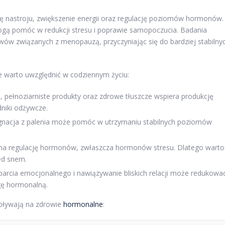
ę nastroju, zwiększenie energii oraz regulację poziomów hormonów.
 mogą pomóc w redukcji stresu i poprawie samopoczucia. Badania
wów związanych z menopauzą, przyczyniając się do bardziej stabilny
e warto uwzględnić w codziennym życiu:
 pełnoziarniste produkty oraz zdrowe tłuszcze wspiera produkcję
niki odżywcze.
zygnacja z palenia może pomóc w utrzymaniu stabilnych poziomów
na regulację hormonów, zwłaszcza hormonów stresu. Dlatego warto
zed snem.
rcia emocjonalnego i nawiązywanie bliskich relacji może redukowa
gę hormonalną.
wpływają na zdrowie
hormonalne
: