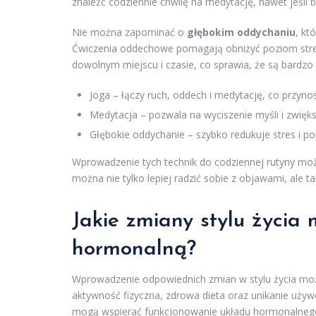
znaleźć codziennie chwilę na medytację, nawet jeśli by
Nie można zapominać o
głębokim oddychaniu
, kt
Ćwiczenia oddechowe pomagają obniżyć poziom str
dowolnym miejscu i czasie, co sprawia, że są bardz
Joga – łączy ruch, oddech i medytację, co przynosi
Medytacja – pozwala na wyciszenie myśli i zwię
Głębokie oddychanie – szybko redukuje stres i po
Wprowadzenie tych technik do codziennej rutyny moż
można nie tylko lepiej radzić sobie z objawami, ale
Jakie zmiany stylu życi
hormonalną?
Wprowadzenie odpowiednich zmian w stylu życia m
aktywność fizyczna, zdrowa dieta oraz unikanie używe
mogą wspierać funkcjonowanie układu hormonalneg