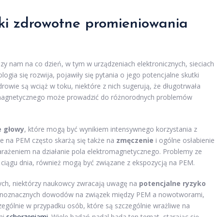
tki zdrowotne promieniowania
 nam na co dzień, w tym w urządzeniach elektronicznych, sieciach
gia się rozwija, pojawiły się pytania o jego potencjalne skutki
wie są wciąż w toku, niektóre z nich sugerują, że długotrwała
romagnetycznego może prowadzić do różnorodnych problemów
e głowy
, które mogą być wynikiem intensywnego korzystania z
 na PEM często skarżą się także na
zmęczenie
i ogólne osłabienie
rażeniem na działanie pola elektromagnetycznego. Problemy ze
w ciągu dnia, również mogą być związane z ekspozycją na PEM.
ych, niektórzy naukowcy zwracają uwagę na
potencjalne ryzyko
jednoznacznych dowodów na związek między PEM a nowotworami,
ególnie w przypadku osób, które są szczególnie wrażliwe na
mi
schorzeniami
. Wiele badań nadal bada ten temat, starając się