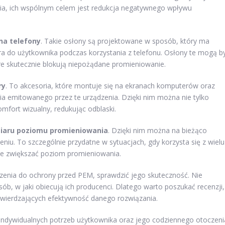
nia, ich wspólnym celem jest redukcja negatywnego wpływu
na telefony
. Takie osłony są projektowane w sposób, który ma
ra do użytkownika podczas korzystania z telefonu. Osłony te mogą b
re skutecznie blokują niepożądane promieniowanie.
ry
. To akcesoria, które montuje się na ekranach komputerów oraz
ia emitowanego przez te urządzenia. Dzięki nim można nie tylko
mfort wizualny, redukując odblaski.
iaru poziomu promieniowania
. Dzięki nim można na bieżąco
niu. To szczególnie przydatne w sytuacjach, gdy korzysta się z wielu
że zwiększać poziom promieniowania.
zenia do ochrony przed PEM, sprawdzić jego skuteczność. Nie
ób, w jaki obiecują ich producenci. Dlatego warto poszukać recenzji,
twierdzających efektywność danego rozwiązania.
indywidualnych potrzeb użytkownika oraz jego codziennego otoczeni