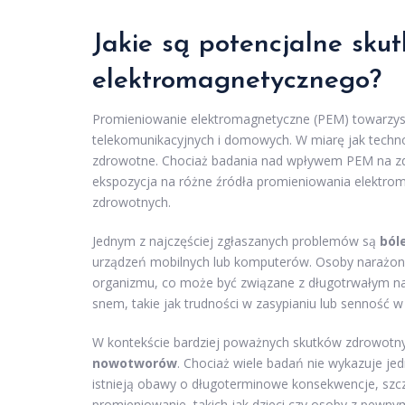
Jakie są potencjalne sku
elektromagnetycznego?
Promieniowanie elektromagnetyczne (PEM) towarzyszy
telekomunikacyjnych i domowych. W miarę jak technolo
zdrowotne. Chociaż badania nad wpływem PEM na zdro
ekspozycja na różne źródła promieniowania elekt
zdrowotnych.
Jednym z najczęściej zgłaszanych problemów są
ból
urządzeń mobilnych lub komputerów. Osoby narażone
organizmu, co może być związane z długotrwałym na
snem, takie jak trudności w zasypianiu lub senność 
W kontekście bardziej poważnych skutków zdrowotn
nowotworów
. Chociaż wiele badań nie wykazuje 
istnieją obawy o długoterminowe konsekwencje, szcz
promieniowanie, takich jak dzieci czy osoby z pewny