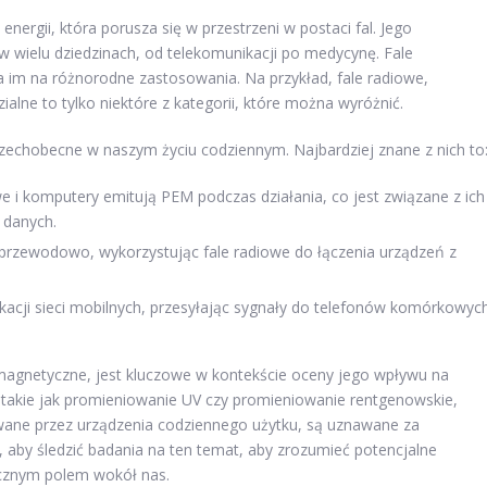
rgii, która porusza się w przestrzeni w postaci fal. Jego
w wielu dziedzinach, od telekomunikacji po medycynę. Fale
 im na różnorodne zastosowania. Na przykład, fale radiowe,
lne to tylko niektóre z kategorii, które można wyróżnić.
echobecne w naszym życiu codziennym. Najbardziej znane z nich to
i komputery emitują PEM podczas działania, co jest związane z ich
 danych.
przewodowo, wykorzystując fale radiowe do łączenia urządzeń z
acji sieci mobilnych, przesyłając sygnały do telefonów komórkowyc
magnetyczne, jest kluczowe w kontekście oceny jego wpływu na
, takie jak promieniowanie UV czy promieniowanie rentgenowskie,
wane przez urządzenia codziennego użytku, są uznawane za
 aby śledzić badania na ten temat, aby zrozumieć potencjalne
ycznym polem wokół nas.