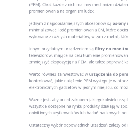
(PEM). Choć każde z nich ma inny mechanizm działa
promieniowania na organizm ludzki.
Jednym z najpopularniejszych akcesoriów są
osłony 
minimalizować ilość promieniowania EM, które docie
wykonane z różnych materiałów, w tym z metali, któ
Innym przydatnym urządzeniem są
filtry na monito
telewizorów, mające na celu tłumienie promieniowan
zmniejszyć ekspozycję na PEM, ale także poprawić ko
Warto również zainwestować w
urządzenia do pom
kontrolować, jakie natężenie PEM występuje w otocze
elektronicznych gadżetów w jednym miejscu, co mo
Ważne jest, aby przed zakupem jakiegokolwiek urząd
wszystkie dostępne na rynku produkty działają w spos
opinii innych użytkowników lub badań naukowych po
Ostateczny wybór odpowiednich urządzeń zależy od 