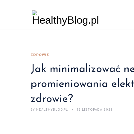
ZDROWIE
Jak minimalizować n
promieniowania elek
zdrowie?
BY
HEALTHYBLOG.PL
13 LISTOPADA 2021