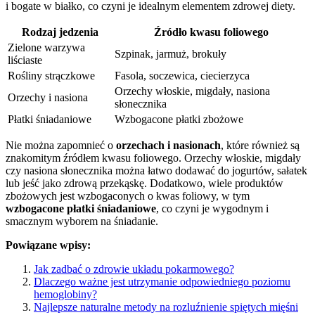
i bogate w białko, co czyni je idealnym elementem zdrowej diety.
Rodzaj jedzenia
Źródło kwasu foliowego
Zielone warzywa
Szpinak, jarmuż, brokuły
liściaste
Rośliny strączkowe
Fasola, soczewica, ciecierzyca
Orzechy włoskie, migdały, nasiona
Orzechy i nasiona
słonecznika
Płatki śniadaniowe
Wzbogacone płatki zbożowe
Nie można zapomnieć o
orzechach i nasionach
, które również są
znakomitym źródłem kwasu foliowego. Orzechy włoskie, migdały
czy nasiona słonecznika można łatwo dodawać do jogurtów, sałatek
lub jeść jako zdrową przekąskę. Dodatkowo, wiele produktów
zbożowych jest wzbogaconych o kwas foliowy, w tym
wzbogacone płatki śniadaniowe
, co czyni je wygodnym i
smacznym wyborem na śniadanie.
Powiązane wpisy:
Jak zadbać o zdrowie układu pokarmowego?
Dlaczego ważne jest utrzymanie odpowiedniego poziomu
hemoglobiny?
Najlepsze naturalne metody na rozluźnienie spiętych mięśni