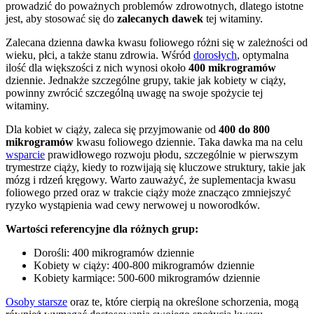
prowadzić do poważnych problemów zdrowotnych, dlatego istotne
jest, aby stosować się do
zalecanych dawek
tej witaminy.
Zalecana dzienna dawka kwasu foliowego różni się w zależności od
wieku, płci, a także stanu zdrowia. Wśród
dorosłych
, optymalna
ilość dla większości z nich wynosi około
400 mikrogramów
dziennie. Jednakże szczególne grupy, takie jak kobiety w ciąży,
powinny zwrócić szczególną uwagę na swoje spożycie tej
witaminy.
Dla kobiet w ciąży, zaleca się przyjmowanie od
400 do 800
mikrogramów
kwasu foliowego dziennie. Taka dawka ma na celu
wsparcie
prawidłowego rozwoju płodu, szczególnie w pierwszym
trymestrze ciąży, kiedy to rozwijają się kluczowe struktury, takie jak
mózg i rdzeń kręgowy. Warto zauważyć, że suplementacja kwasu
foliowego przed oraz w trakcie ciąży może znacząco zmniejszyć
ryzyko wystąpienia wad cewy nerwowej u noworodków.
Wartości referencyjne dla różnych grup:
Dorośli: 400 mikrogramów dziennie
Kobiety w ciąży: 400-800 mikrogramów dziennie
Kobiety karmiące: 500-600 mikrogramów dziennie
Osoby starsze
oraz te, które cierpią na określone schorzenia, mogą