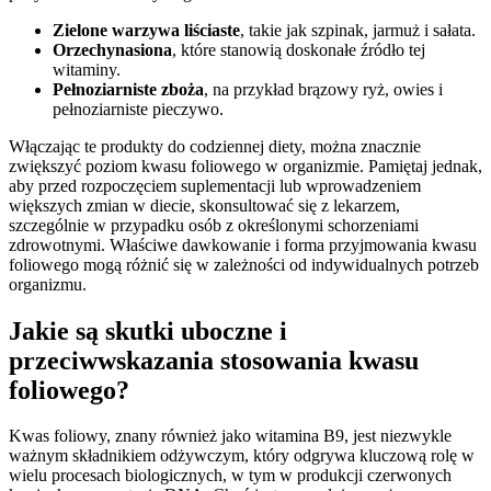
Zielone warzywa liściaste
, takie jak szpinak, jarmuż i sałata.
Orzechy
nasiona
, które stanowią doskonałe źródło tej
witaminy.
Pełnoziarniste zboża
, na przykład brązowy ryż, owies i
pełnoziarniste pieczywo.
Włączając te produkty do codziennej diety, można znacznie
zwiększyć poziom kwasu foliowego w organizmie. Pamiętaj jednak,
aby przed rozpoczęciem suplementacji lub wprowadzeniem
większych zmian w diecie, skonsultować się z lekarzem,
szczególnie w przypadku osób z określonymi schorzeniami
zdrowotnymi. Właściwe dawkowanie i forma przyjmowania kwasu
foliowego mogą różnić się w zależności od indywidualnych potrzeb
organizmu.
Jakie są skutki uboczne i
przeciwwskazania stosowania kwasu
foliowego?
Kwas foliowy, znany również jako witamina B9, jest niezwykle
ważnym składnikiem odżywczym, który odgrywa kluczową rolę w
wielu procesach biologicznych, w tym w produkcji czerwonych