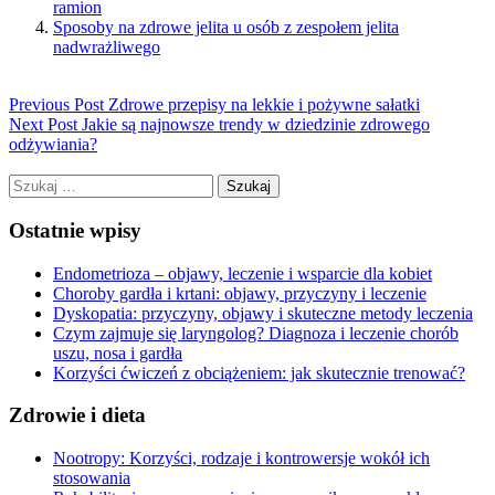
ramion
Sposoby na zdrowe jelita u osób z zespołem jelita
nadwrażliwego
Previous Post
Zdrowe przepisy na lekkie i pożywne sałatki
Next Post
Jakie są najnowsze trendy w dziedzinie zdrowego
odżywiania?
Szukaj:
Ostatnie wpisy
Endometrioza – objawy, leczenie i wsparcie dla kobiet
Choroby gardła i krtani: objawy, przyczyny i leczenie
Dyskopatia: przyczyny, objawy i skuteczne metody leczenia
Czym zajmuje się laryngolog? Diagnoza i leczenie chorób
uszu, nosa i gardła
Korzyści ćwiczeń z obciążeniem: jak skutecznie trenować?
Zdrowie i dieta
Nootropy: Korzyści, rodzaje i kontrowersje wokół ich
stosowania