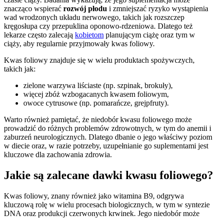
znacząco wspierać
rozwój płodu
i zmniejszać ryzyko wystąpienia
wad wrodzonych układu nerwowego, takich jak rozszczep
kręgosłupa czy przepuklina oponowo-rdzeniowa. Dlatego też
lekarze często zalecają
kobietom
planującym ciążę oraz tym w
ciąży, aby regularnie przyjmowały kwas foliowy.
Kwas foliowy znajduje się w wielu produktach spożywczych,
takich jak:
zielone warzywa liściaste (np. szpinak, brokuły),
więcej zbóż wzbogacanych kwasem foliowym,
owoce cytrusowe (np. pomarańcze, grejpfruty).
Warto również pamiętać, że niedobór kwasu foliowego może
prowadzić do różnych problemów zdrowotnych, w tym do anemii i
zaburzeń neurologicznych. Dlatego dbanie o jego właściwy poziom
w diecie oraz, w razie potrzeby, uzupełnianie go suplementami jest
kluczowe dla zachowania zdrowia.
Jakie są zalecane dawki kwasu foliowego?
Kwas foliowy, znany również jako witamina B9, odgrywa
kluczową rolę w wielu procesach biologicznych, w tym w syntezie
DNA oraz produkcji czerwonych krwinek. Jego niedobór może