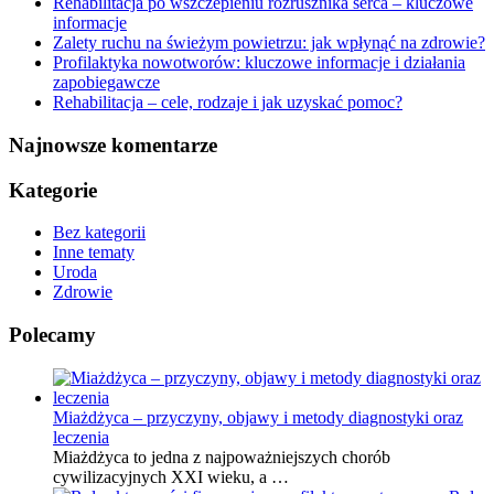
Rehabilitacja po wszczepieniu rozrusznika serca – kluczowe
informacje
Zalety ruchu na świeżym powietrzu: jak wpłynąć na zdrowie?
Profilaktyka nowotworów: kluczowe informacje i działania
zapobiegawcze
Rehabilitacja – cele, rodzaje i jak uzyskać pomoc?
Najnowsze komentarze
Kategorie
Bez kategorii
Inne tematy
Uroda
Zdrowie
Polecamy
Miażdżyca – przyczyny, objawy i metody diagnostyki oraz
leczenia
Miażdżyca to jedna z najpoważniejszych chorób
cywilizacyjnych XXI wieku, a …