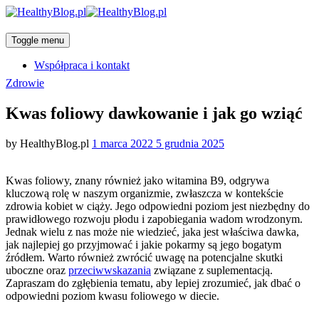
Toggle menu
Współpraca i kontakt
Categories
Zdrowie
Kwas foliowy dawkowanie i jak go wziąć
Posted
by
HealthyBlog.pl
1 marca 2022
5 grudnia 2025
on
Kwas foliowy, znany również jako witamina B9, odgrywa
kluczową rolę w naszym organizmie, zwłaszcza w kontekście
zdrowia kobiet w ciąży. Jego odpowiedni poziom jest niezbędny do
prawidłowego rozwoju płodu i zapobiegania wadom wrodzonym.
Jednak wielu z nas może nie wiedzieć, jaka jest właściwa dawka,
jak najlepiej go przyjmować i jakie pokarmy są jego bogatym
źródłem. Warto również zwrócić uwagę na potencjalne skutki
uboczne oraz
przeciwwskazania
związane z suplementacją.
Zapraszam do zgłębienia tematu, aby lepiej zrozumieć, jak dbać o
odpowiedni poziom kwasu foliowego w diecie.