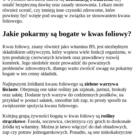
ustalić bezpieczną dawkę oraz zasady stosowania. Lekarz może
również ocenić, czy istnieją inne czynniki zdrowotne, które
powinny być wzięte pod uwagę w związku ze stosowaniem kwasu
foliowego.
Jakie pokarmy są bogate w kwas foliowy?
Kwas foliowy, znany również jako witamina B9, jest niezbędnym
składnikiem odżywczym, który wspiera wiele funkcji organizmu, w
tym produkcję czerwonych krwinek oraz prawidłowy rozwój
komórek. Jego niedobór może prowadzić do poważnych
problemów zdrowotnych, dlatego warto zwrócić uwagę na pokarmy
bogate w ten cenny składnik.
Najlepszymi źródłami kwasu foliowego są
zielone warzywa
liściaste
. Obejmują one takie rośliny jak szpinak, jarmuż, brokuły
oraz sałatę. Dodanie tych warzyw do codziennych posiłków, na
przykład w postaci sałatek, smoothie lub zup, to prosty sposób na
zwiększenie spożycia kwasu foliowego.
Kolejną grupą żywności bogatą w kwas foliowy są
rośliny
strączkowe
. Fasola, soczewica, ciecierzyca czy groch to doskonałe
źródła tej witaminy. Można je łatwo włączyć do dań obiadowych,
zup czy potraw jednogarnkowych. Ponadto, są one niskokaloryczne