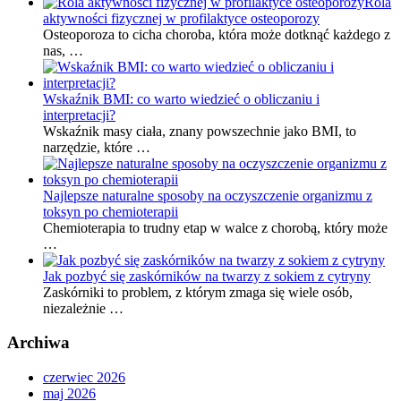
Rola
aktywności fizycznej w profilaktyce osteoporozy
Osteoporoza to cicha choroba, która może dotknąć każdego z
nas, …
Wskaźnik BMI: co warto wiedzieć o obliczaniu i
interpretacji?
Wskaźnik masy ciała, znany powszechnie jako BMI, to
narzędzie, które …
Najlepsze naturalne sposoby na oczyszczenie organizmu z
toksyn po chemioterapii
Chemioterapia to trudny etap w walce z chorobą, który może
…
Jak pozbyć się zaskórników na twarzy z sokiem z cytryny
Zaskórniki to problem, z którym zmaga się wiele osób,
niezależnie …
Archiwa
czerwiec 2026
maj 2026