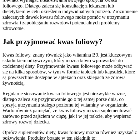
również wymagać dostosowania swojego spożycia kwasu
foliowego. Dlatego zaleca się konsultację z lekarzem lub
dietetykiem w celu określenia indywidualnych potrzeb. Zrozumienie
zalecanych dawek kwasu foliowego może pomóc w utrzymaniu
zdrowia i zapobieganiu rozwojowi potencjalnych problemy
zdrowotne.
Jak przyjmować kwas foliowy?
Kwas foliowy, znany również jako witamina B9, jest kluczowym
składnikiem odżywczym, który można łatwo wprowadzić do
codziennej diety. Przyjmowanie kwasu foliowego może odbywać
się na kilka sposobów, w tym w formie tabletek lub kapsułek, które
są powszechnie dostępne w aptekach oraz sklepach ze zdrową
żywnością.
Regularne stosowanie kwasu foliowego jest niezwykle ważne,
dlatego zaleca się przyjmowanie go o tej samej porze dnia, co
sprzyja utrzymaniu stałego poziomu tej witaminy w organizmie.
Warto również pamiętać, że kwas foliowy można suplementować
zarówno przed zajściem w ciążę, jak i w jej trakcie, aby wspierać
zdrowy rozwój dziecka.
Oprócz suplementów diety, kwas foliowy można również uzyskać z
pożywienia. Produkty bogate w ten składnik to: