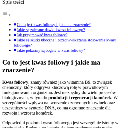
Spis treści
Co to jest kwas foliowy i jakie ma znaczenie?
Jakie są zalecane dawki kwasu foliowego?
Jak przyjmować kwas foliowy?
Jakie są skutki uboczne i przeciwwskazania stosowania kwasu
foliowego?
Jakie pokarmy są bogate w kwas foliowy?
Co to jest kwas foliowy i jakie ma
znaczenie?
Kwas foliowy
, znany również jako witamina B9, to związek
chemiczny, który odgrywa kluczową rolę w prawidłowym
funkcjonowaniu organizmu. Jest niezbędny do wielu procesów
biologicznych, w tym do
produkcji i regeneracji komórek
. W
szczególności wpływa na tworzenie czerwonych krwinek oraz
uczestniczy w syntezie DNA, co ma ogromne znaczenie dla
rozwoju i wzrostu komórek.
Odpowiedni poziom kwasu foliowego jest szczególnie istotny w
czasie ciąży. Badania wykazują, że jego suplementacja może