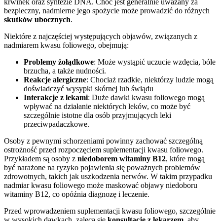
krwinek oraz syntezie DNA. Choć jest generalnie uważany za
bezpieczny, nadmierne jego spożycie może prowadzić do różnych
skutków ubocznych
.
Niektóre z najczęściej występujących objawów, związanych z
nadmiarem kwasu foliowego, obejmują:
Problemy żołądkowe
: Może wystąpić uczucie wzdęcia, bóle
brzucha, a także nudności.
Reakcje alergiczne
: Chociaż rzadkie, niektórzy ludzie mogą
doświadczyć wysypki skórnej lub świądu
Interakcje z lekami
: Duże dawki kwasu foliowego mogą
wpływać na działanie niektórych leków, co może być
szczególnie istotne dla osób przyjmujących leki
przeciwpadaczkowe.
Osoby z pewnymi schorzeniami powinny zachować szczególną
ostrożność przed rozpoczęciem suplementacji kwasu foliowego.
Przykładem są osoby z
niedoborem witaminy B12
, które mogą
być narażone na ryzyko pojawienia się poważnych problemów
zdrowotnych, takich jak uszkodzenia nerwów. W takim przypadku
nadmiar kwasu foliowego może maskować objawy niedoboru
witaminy B12, co opóźnia diagnozę i leczenie.
Przed wprowadzeniem suplementacji kwasu foliowego, szczególnie
w wysokich dawkach, zaleca się
konsultację z lekarzem
, aby