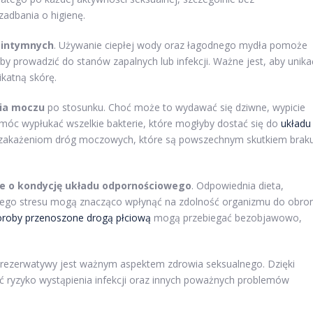
zadbania o higienę.
c intymnych
. Używanie ciepłej wody oraz łagodnego mydła pomoże
by prowadzić do stanów zapalnych lub infekcji. Ważne jest, aby unika
katną skórę.
ia moczu
po stosunku. Choć może to wydawać się dziwne, wypicie
c wypłukać wszelkie bakterie, które mogłyby dostać się do
układu
iu zakażeniom dróg moczowych, które są powszechnym skutkiem brak
e o kondycję układu odpornościowego
. Odpowiednia dieta,
rnego stresu mogą znacząco wpłynąć na zdolność organizmu do obro
oroby przenoszone drogą płciową
mogą przebiegać bezobjawowo,
rezerwatywy jest ważnym aspektem zdrowia seksualnego. Dzięki
ryzyko wystąpienia infekcji oraz innych poważnych problemów