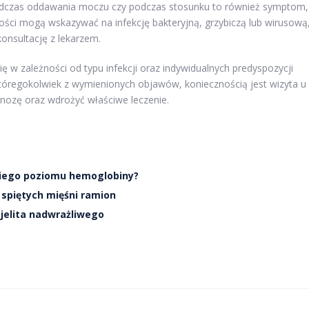
podczas oddawania moczu czy podczas stosunku to również symptom,
wości mogą wskazywać na infekcję bakteryjną, grzybiczą lub wirusową
konsultację z lekarzem.
 w zależności od typu infekcji oraz indywidualnych predyspozycji
któregokolwiek z wymienionych objawów, koniecznością jest wizyta u
gnozę oraz wdrożyć właściwe leczenie.
niego poziomu hemoglobiny?
 spiętych mięśni ramion
 jelita nadwrażliwego