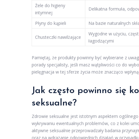
Żele do higieny
Delikatna formuła, odpo
intymnej
Płyny do kąpieli
Na bazie naturalnych sk
Wygodne w użyciu, częst
Chusteczki nawilżające
łagodzącymi
Pamiętaj, że produkty powinny być wybierane z uwagą
porady specjalisty, jeśli masz wątpliwości co do wy
pielęgnacja w tej sferze życia może znacząco wpłyn
Jak często powinno się k
seksualne?
Zdrowie seksualne jest istotnym aspektem ogólneg
wykrywaniu ewentualnych problemów, co z kolei umożl
aktywne seksualnie przeprowadzały badania przynajm
oraz na wdrażanie odpowiednich działań w przypadku 