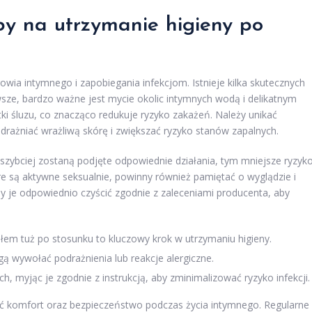
by na utrzymanie higieny po
owia intymnego i zapobiegania infekcjom. Istnieje kilka skutecznych
sze, bardzo ważne jest mycie okolic intymnych wodą i delikatnym
i śluzu, co znacząco redukuje ryzyko zakażeń. Należy unikać
ażniać wrażliwą skórę i zwiększać ryzyko stanów zapalnych.
 szybciej zostaną podjęte odpowiednie działania, tym mniejsze ryzyk
re są aktywne seksualnie, powinny również pamiętać o wyglądzie i
y je odpowiednio czyścić zgodnie z zaleceniami producenta, aby
em tuż po stosunku to kluczowy krok w utrzymaniu higieny.
gą wywołać podrażnienia lub reakcje alergiczne.
, myjąc je zgodnie z instrukcją, aby zminimalizować ryzyko infekcji.
 komfort oraz bezpieczeństwo podczas życia intymnego. Regularne