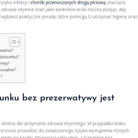
yzyko infekcji i
chorób przenoszonych drogą płciową
znacząco
 zdrowie intymne oraz jakie konkretne kroki można podjąć, aby
najdziesz praktyczne porady, które pomogą Ci utrzymać higienę oraz
 ważna?
 stosunku?
mnej?
ksualne?
u?
unku bez prezerwatywy jest
 istotna dla utrzymania zdrowia intymnego. W przypadku braku
era może prowadzić do zwiększonego ryzyka wystąpienia różnych
latego po każdej aktywności seksualnej, szczególnie bez