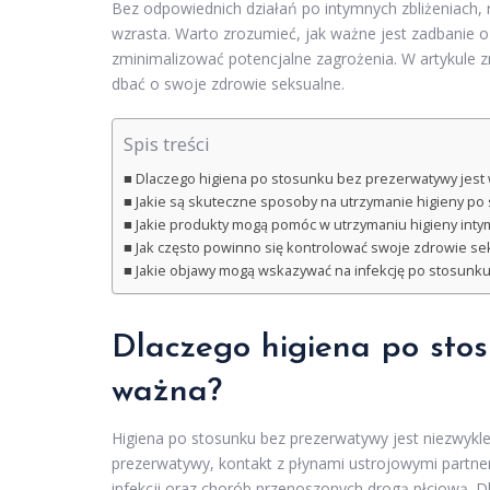
Bez odpowiednich działań po intymnych zbliżeniach, r
wzrasta. Warto zrozumieć, jak ważne jest zadbanie o
zminimalizować potencjalne zagrożenia. W artykule z
dbać o swoje zdrowie seksualne.
Spis treści
Dlaczego higiena po stosunku bez prezerwatywy jest
Jakie są skuteczne sposoby na utrzymanie higieny po
Jakie produkty mogą pomóc w utrzymaniu higieny inty
Jak często powinno się kontrolować swoje zdrowie se
Jakie objawy mogą wskazywać na infekcję po stosunk
Dlaczego higiena po stos
ważna?
Higiena po stosunku bez prezerwatywy jest niezwykle
prezerwatywy, kontakt z płynami ustrojowymi partn
infekcji oraz chorób przenoszonych drogą płciową. D