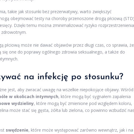
, takie jak stosunki bez prezerwatywy, warto zwiększyć
ia mogą obejmować testy na choroby przenoszone drogą płciową (STD)
sięcy. Dzięki temu można zminimalizować ryzyko rozprzestrzenienia
m zdrowotnym.
ą płciową może nie dawać objawów przez długi czas, co sprawia, że
ją się one do poprawy ogólnego zdrowia seksualnego, a także do
ntymnych.
ywać na infekcję po stosunku?
żne jest, aby zwracać uwagę na wszelkie niepokojące objawy. Wśród
bóle w okolicach intymnych
, które mogą być sygnałem zapalenia
powe wydzieliny
, które mogą być zmienione pod względem koloru,
ielina może stać się gęsta, żółta lub zielona, co powinno wzbudzić na
est
swędzenie
, które może występować zarówno wewnątrz, jak i na