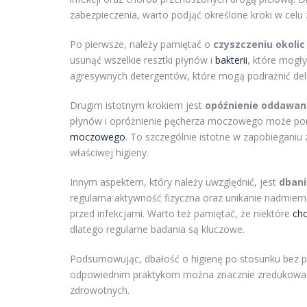
zabezpieczenia, warto podjąć określone kroki w celu 
Po pierwsze, należy pamiętać o
czyszczeniu okoli
usunąć wszelkie resztki płynów i
bakterii
, które mogły
agresywnych detergentów, które mogą podrażnić deli
Drugim istotnym krokiem jest
opóźnienie oddawan
płynów i opróżnienie pęcherza moczowego może pomó
moczowego
. To szczególnie istotne w zapobiegan
właściwej higieny.
Innym aspektem, który należy uwzględnić, jest
dbani
regularna aktywność fizyczna oraz unikanie nadmie
przed infekcjami. Warto też pamiętać, że niektóre
ch
dlatego regularne badania są kluczowe.
Podsumowując, dbałość o higienę po stosunku bez p
odpowiednim praktykom można znacznie zredukować 
zdrowotnych.