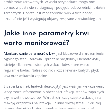
problemów zdrowotnych. W wielu przypadkach mogą one
pomóc w postawieniu diagnozy i podjęciu odpowiednich działań
zaradczych. Dobrze jest monitorować wyniki tych badań,
szczególnie jeśli występują objawy związane z krwioobiegiem.
Jakie inne parametry krwi
warto monitorować?
Monitorowanie parametrów krwi
jest kluczowe dla zrozumienia
ogólnego stanu zdrowia. Oprócz hemoglobiny i hematokrytu,
istnieje kilka innych istotnych wskaźników, które warto
regularnie badać. Należą do nich liczba krwinek białych, płytki
krwi oraz wskaźniki zapalne.
Liczba krwinek białych
(leukocyty) jest ważnym wskaźnikiem,
który może informować o obecności infekcji, stanów zapalnych
czy nawet nowotworów. Wzrost ich liczby często wskazuje na
reakcję organizmu na infekcję lub inny rodzaj stresu. Z drugiej
strony, zbyt niska liczba krwinek białych może sugerować