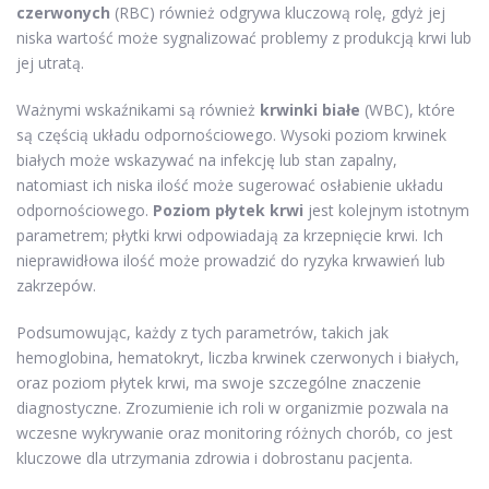
czerwonych
(RBC) również odgrywa kluczową rolę, gdyż jej
niska wartość może sygnalizować problemy z produkcją krwi lub
jej utratą.
Ważnymi wskaźnikami są również
krwinki białe
(WBC), które
są częścią układu odpornościowego. Wysoki poziom krwinek
białych może wskazywać na infekcję lub stan zapalny,
natomiast ich niska ilość może sugerować osłabienie układu
odpornościowego.
Poziom płytek krwi
jest kolejnym istotnym
parametrem; płytki krwi odpowiadają za krzepnięcie krwi. Ich
nieprawidłowa ilość może prowadzić do ryzyka krwawień lub
zakrzepów.
Podsumowując, każdy z tych parametrów, takich jak
hemoglobina, hematokryt, liczba krwinek czerwonych i białych,
oraz poziom płytek krwi, ma swoje szczególne znaczenie
diagnostyczne. Zrozumienie ich roli w organizmie pozwala na
wczesne wykrywanie oraz monitoring różnych chorób, co jest
kluczowe dla utrzymania zdrowia i dobrostanu pacjenta.