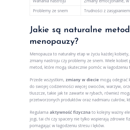
Wahania nastroju
Zmiany emocjonalne, w 
Problemy ze snem
Trudności z zasypianiem
Jakie są naturalne meto
menopauzy?
Menopauza to naturalny etap w życiu każdej kobiety,
zmiany nastroju czy problemy ze snem. Wiele kobiet p
metod, które mogą skutecznie pomóc w łagodzeniu ty
Przede wszystkim,
zmiany w diecie
mogą odegrać k
do swojej codzienności więcej owoców, warzyw, orz
tłuszcze, takie jak te zawarte w rybach, również mo
przetworzonych produktów oraz nadmiaru cukrów, kt
Regularna
aktywność fizyczna
to kolejny ważny ele
jogi, tai chi czy spacery nie tylko wspierają zdrowie 
pomagając w łagodzeniu stresu i lęków.