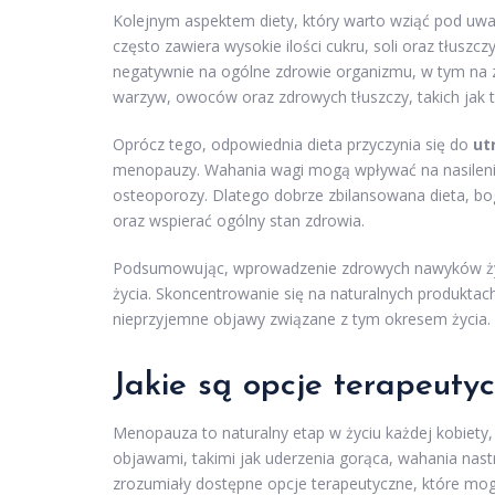
Kolejnym aspektem diety, który warto wziąć pod uwa
często zawiera wysokie ilości cukru, soli oraz tłusz
negatywnie na ogólne zdrowie organizmu, w tym na z
warzyw, owoców oraz zdrowych tłuszczy, takich jak t
Oprócz tego, odpowiednia dieta przyczynia się do
ut
menopauzy. Wahania wagi mogą wpływać na nasileni
osteoporozy. Dlatego dobrze zbilansowana dieta, bo
oraz wspierać ogólny stan zdrowia.
Podsumowując, wprowadzenie zdrowych nawyków żyw
życia. Skoncentrowanie się na naturalnych produkta
nieprzyjemne objawy związane z tym okresem życia.
Jakie są opcje terapeuty
Menopauza to naturalny etap w życiu każdej kobiety
objawami, takimi jak uderzenia gorąca, wahania nast
zrozumiały dostępne opcje terapeutyczne, które mog