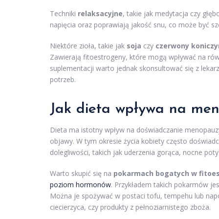
Techniki
relaksacyjne
, takie jak medytacja czy głę
napięcia oraz poprawiają jakość snu, co może być s
Niektóre zioła, takie jak
soja
czy
czerwony koniczy
Zawierają fitoestrogeny, które mogą wpływać na ró
suplementacji warto jednak skonsultować się z lek
potrzeb.
Jak dieta wpływa na me
Dieta ma istotny wpływ na doświadczanie menopauzy
objawy. W tym okresie życia kobiety często doświad
dolegliwości, takich jak uderzenia gorąca, nocne pot
Warto skupić się na
pokarmach bogatych w fitoe
poziom hormonów
. Przykładem takich pokarmów jes
Można je spożywać w postaci tofu, tempehu lub napo
ciecierzyca, czy produkty z pełnoziarnistego zboża.