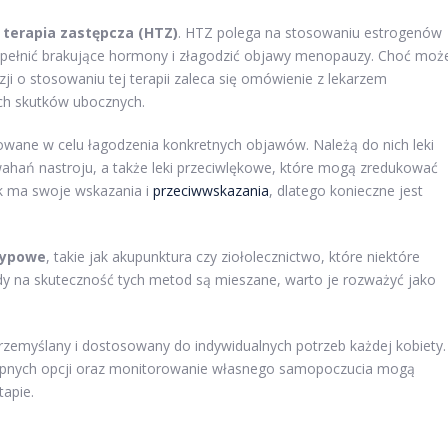
terapia zastępcza (HTZ)
. HTZ polega na stosowaniu estrogenów
upełnić brakujące hormony i złagodzić objawy menopauzy. Choć moż
zji o stosowaniu tej terapii zaleca się omówienie z lekarzem
ych skutków ubocznych.
owane w celu łagodzenia konkretnych objawów. Należą do nich leki
hań nastroju, a także leki przeciwlękowe, które mogą zredukować
ek ma swoje wskazania i
przeciwwskazania
, dlatego konieczne jest
typowe
, takie jak akupunktura czy ziołolecznictwo, które niektóre
 na skuteczność tych metod są mieszane, warto je rozważyć jako
rzemyślany i dostosowany do indywidualnych potrzeb każdej kobiety.
tępnych opcji oraz monitorowanie własnego samopoczucia mogą
apie.