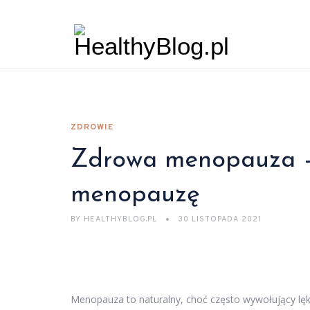
ZDROWIE
Zdrowa menopauza –
menopauzę
BY
HEALTHYBLOG.PL
30 LISTOPADA 2021
Menopauza to naturalny, choć często wywołujący lęk 