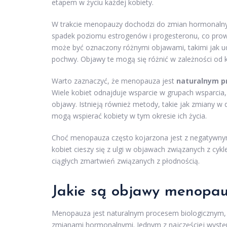
etapem w życiu każdej kobiety.
W trakcie menopauzy dochodzi do zmian hormonalny
spadek poziomu estrogenów i progesteronu, co prow
może być oznaczony różnymi objawami, takimi jak u
pochwy. Objawy te mogą się różnić w zależności od ko
Warto zaznaczyć, że menopauza jest
naturalnym 
Wiele kobiet odnajduje wsparcie w grupach wsparcia, 
objawy. Istnieją również metody, takie jak zmiany w d
mogą wspierać kobiety w tym okresie ich życia.
Choć menopauza często kojarzona jest z negatywnym
kobiet cieszy się z ulgi w objawach związanych z c
ciągłych zmartwień związanych z płodnością.
Jakie są objawy menopau
Menopauza jest naturalnym procesem biologicznym, k
zmianami hormonalnymi. Jednym z najczęściej wyst