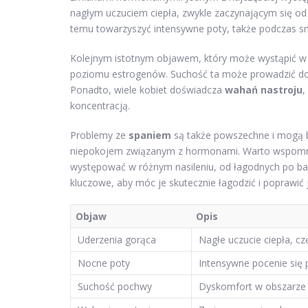
nagłym uczuciem ciepła, zwykle zaczynającym się od k
temu towarzyszyć intensywne poty, także podczas sn
Kolejnym istotnym objawem, który może wystąpić w 
poziomu estrogenów. Suchość ta może prowadzić do d
Ponadto, wiele kobiet doświadcza
wahań nastroju
,
koncentracją.
Problemy ze
spaniem
są także powszechne i mogą 
niepokojem związanym z hormonami. Warto wspomni
występować w różnym nasileniu, od łagodnych po bar
kluczowe, aby móc je skutecznie łagodzić i poprawić 
Objaw
Opis
Uderzenia gorąca
Nagłe uczucie ciepła, c
Nocne poty
Intensywne pocenie się
Suchość pochwy
Dyskomfort w obszarze 