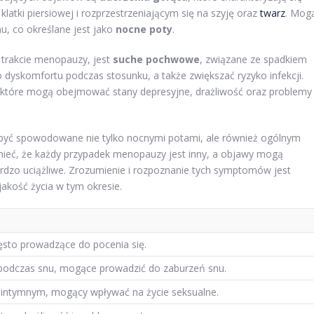
latki piersiowej i rozprzestrzeniającym się na szyję oraz
twarz
. Mog
u, co określane jest jako
nocne poty
.
trakcie menopauzy, jest
suche pochwowe
, związane ze spadkiem
yskomfortu podczas stosunku, a także zwiększać ryzyko infekcji.
 które mogą obejmować stany depresyjne, drażliwość oraz problemy
być spowodowane nie tylko nocnymi potami, ale również ogólnym
eć, że każdy przypadek menopauzy jest inny, a objawy mogą
dzo uciążliwe. Zrozumienie i rozpoznanie tych symptomów jest
jakość życia w tym okresie.
zęsto prowadzące do pocenia się.
 podczas snu, mogące prowadzić do zaburzeń snu.
intymnym, mogący wpływać na życie seksualne.