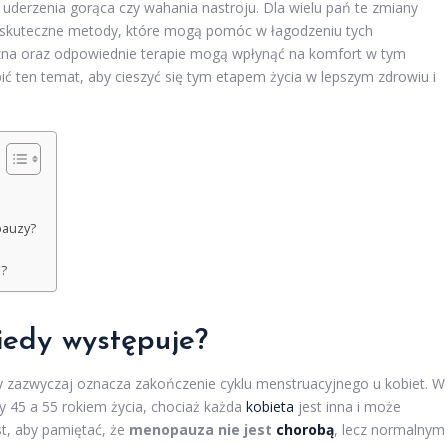
 uderzenia gorąca czy wahania nastroju. Dla wielu pań te zmiany
ą skuteczne metody, które mogą pomóc w łagodzeniu tych
yczna oraz odpowiednie terapie mogą wpłynąć na komfort w tym
ić ten temat, aby cieszyć się tym etapem życia w lepszym zdrowiu i
pauzy?
e?
iedy występuje?
ry zazwyczaj oznacza zakończenie cyklu menstruacyjnego u kobiet. W
45 a 55 rokiem życia, chociaż każda
kobieta
jest inna i może
t, aby pamiętać, że
menopauza nie jest
chorobą
, lecz normalnym