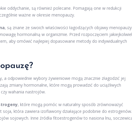
bokie oddychanie, są również polecane. Pomagają one w redukcji
zczególnie ważne w okresie menopauzy.
na
, są znane ze swoich właściwości łagodzących objawy menopauzy
wnowagę hormonalną w organizmie. Przed rozpoczęciem jakiejkolwie
arzem, aby omówić najlepiej dopasowane metody do indywidualnych
nopauzę?
, a odpowiednie wybory żywieniowe mogą znacznie złagodzić jej
czają zmiany hormonalne, które mogą prowadzić do uciążliwych
y czy wahania nastrojów.
strogeny
, które mogą pomóc w naturalny sposób zrównoważyć
t soja, która zawiera izoflawony działające podobnie do estrogenów.
jów sojowych. Inne źródła fitoestrogenów to nasiona lnu, soczewic