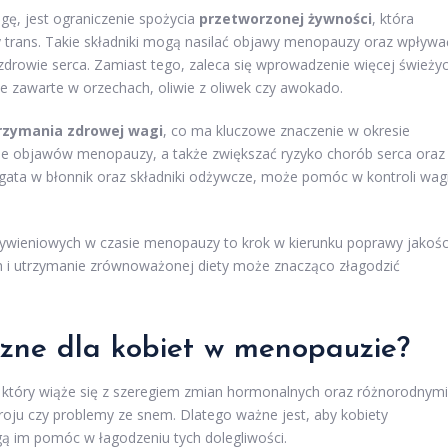
gę, jest ograniczenie spożycia
przetworzonej żywności
, która
czy trans. Takie składniki mogą nasilać objawy menopauzy oraz wpływa
drowie serca. Zamiast tego, zaleca się wprowadzenie więcej świeży
e zawarte w orzechach, oliwie z oliwek czy awokado.
rzymania zdrowej wagi
, co ma kluczowe znaczenie w okresie
e objawów menopauzy, a także zwiększać ryzyko chorób serca oraz
gata w błonnik oraz składniki odżywcze, może pomóc w kontroli wag
ieniowych w czasie menopauzy to krok w kierunku poprawy jakośc
ch i utrzymanie zrównoważonej diety może znacząco złagodzić
czne dla kobiet w menopauzie?
, który wiąże się z szeregiem zmian hormonalnych oraz różnorodnymi
roju czy problemy ze snem. Dlatego ważne jest, aby kobiety
ą im pomóc w łagodzeniu tych dolegliwości.