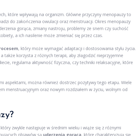
ch, które wpływają na organizm. Główne przyczyny menopauzy to
adzi do zakończenia owulacji oraz menstruacji. Okres menopauzy
derzenia gorąca, zmiany nastroju, problemy ze snem czy suchość
biety, a ich nasilenie może zmieniać się przez czas.
procesem
, który może wymagać adaptacji i dostosowania stylu życia.
a także korzysta z różnych terapii, aby złagodzić nieprzyjemne
iecie, regularna aktywność fizyczna, czy techniki relaksacyjne, które
i aspektami, można również dostrzec pozytywy tego etapu. Wiele
yklem menstruacyjnym oraz nowym rozdziałem w życiu, wolnym od
zy?
tóry zwykle następuje w średnim wieku i wiąże się z różnymi
ępujących objawów są
uderzenia gorąca
, które charakteryzują się