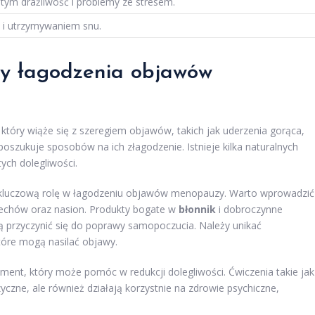
tym drażliwość i problemy ze stresem.
 i utrzymywaniem snu.
dy łagodzenia objawów
 który wiąże się z szeregiem objawów, takich jak uderzenia gorąca,
oszukuje sposobów na ich złagodzenie. Istnieje kilka naturalnych
ch dolegliwości.
luczową rolę w łagodzeniu objawów menopauzy. Warto wprowadzić
echów oraz nasion. Produkty bogate w
błonnik
i dobroczynne
gą przyczynić się do poprawy samopoczucia. Należy unikać
óre mogą nasilać objawy.
ment, który może pomóc w redukcji dolegliwości. Ćwiczenia takie jak
fizyczne, ale również działają korzystnie na zdrowie psychiczne,