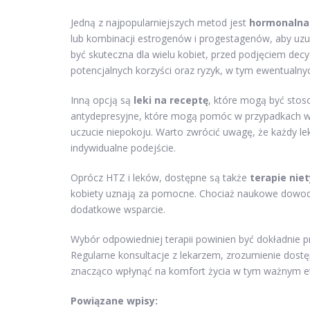
Jedną z najpopularniejszych metod jest
hormonalna 
lub kombinacji estrogenów i progestagenów, aby uz
być skuteczna dla wielu kobiet, przed podjęciem decy
potencjalnych korzyści oraz ryzyk, w tym ewentualn
Inną opcją są
leki na receptę
, które mogą być stos
antydepresyjne, które mogą pomóc w przypadkach wa
uczucie niepokoju. Warto zwrócić uwagę, że każdy l
indywidualne podejście.
Oprócz HTZ i leków, dostępne są także
terapie nie
kobiety uznają za pomocne. Chociaż naukowe dowody
dodatkowe wsparcie.
Wybór odpowiedniej terapii powinien być dokładnie p
Regularne konsultacje z lekarzem, zrozumienie dos
znacząco wpłynąć na komfort życia w tym ważnym et
Powiązane wpisy: