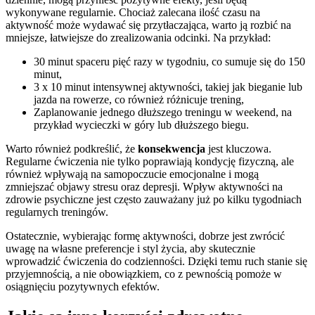
wykonywane regularnie. Chociaż zalecana ilość czasu na
aktywność może wydawać się przytłaczająca, warto ją rozbić na
mniejsze, łatwiejsze do zrealizowania odcinki. Na przykład:
30 minut spaceru pięć razy w tygodniu, co sumuje się do 150
minut,
3 x 10 minut intensywnej aktywności, takiej jak bieganie lub
jazda na rowerze, co również różnicuje trening,
Zaplanowanie jednego dłuższego treningu w weekend, na
przykład wycieczki w góry lub dłuższego biegu.
Warto również podkreślić, że
konsekwencja
jest kluczowa.
Regularne ćwiczenia nie tylko poprawiają kondycję fizyczną, ale
również wpływają na samopoczucie emocjonalne i mogą
zmniejszać objawy stresu oraz depresji. Wpływ aktywności na
zdrowie psychiczne jest często zauważany już po kilku tygodniach
regularnych treningów.
Ostatecznie, wybierając formę aktywności, dobrze jest zwrócić
uwagę na własne preferencje i styl życia, aby skutecznie
wprowadzić ćwiczenia do codzienności. Dzięki temu ruch stanie się
przyjemnością, a nie obowiązkiem, co z pewnością pomoże w
osiągnięciu pozytywnych efektów.