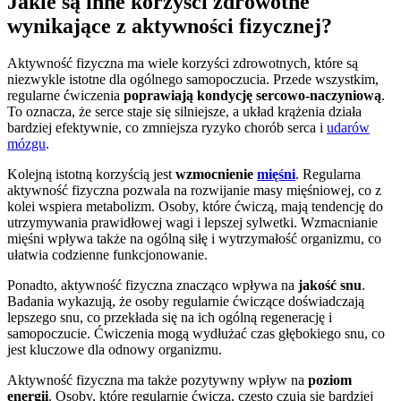
Jakie są inne korzyści zdrowotne
wynikające z aktywności fizycznej?
Aktywność fizyczna ma wiele korzyści zdrowotnych, które są
niezwykle istotne dla ogólnego samopoczucia. Przede wszystkim,
regularne ćwiczenia
poprawiają kondycję sercowo-naczyniową
.
To oznacza, że serce staje się silniejsze, a układ krążenia działa
bardziej efektywnie, co zmniejsza ryzyko chorób serca i
udarów
mózgu
.
Kolejną istotną korzyścią jest
wzmocnienie
mięśni
. Regularna
aktywność fizyczna pozwala na rozwijanie masy mięśniowej, co z
kolei wspiera metabolizm. Osoby, które ćwiczą, mają tendencję do
utrzymywania prawidłowej wagi i lepszej sylwetki. Wzmacnianie
mięśni wpływa także na ogólną siłę i wytrzymałość organizmu, co
ułatwia codzienne funkcjonowanie.
Ponadto, aktywność fizyczna znacząco wpływa na
jakość snu
.
Badania wykazują, że osoby regularnie ćwiczące doświadczają
lepszego snu, co przekłada się na ich ogólną regenerację i
samopoczucie. Ćwiczenia mogą wydłużać czas głębokiego snu, co
jest kluczowe dla odnowy organizmu.
Aktywność fizyczna ma także pozytywny wpływ na
poziom
energii
. Osoby, które regularnie ćwiczą, często czują się bardziej