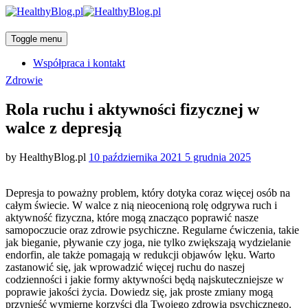
Toggle menu
Współpraca i kontakt
Categories
Zdrowie
Rola ruchu i aktywności fizycznej w
walce z depresją
Posted
by
HealthyBlog.pl
10 października 2021
5 grudnia 2025
on
Depresja to poważny problem, który dotyka coraz więcej osób na
całym świecie. W walce z nią nieocenioną rolę odgrywa ruch i
aktywność fizyczna, które mogą znacząco poprawić nasze
samopoczucie oraz zdrowie psychiczne. Regularne ćwiczenia, takie
jak bieganie, pływanie czy joga, nie tylko zwiększają wydzielanie
endorfin, ale także pomagają w redukcji objawów lęku. Warto
zastanowić się, jak wprowadzić więcej ruchu do naszej
codzienności i jakie formy aktywności będą najskuteczniejsze w
poprawie jakości życia. Dowiedz się, jak proste zmiany mogą
przynieść wymierne korzyści dla Twojego zdrowia psychicznego.