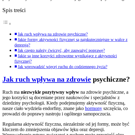
Spis treści
Jak ruch wpływa na zdrowie psychiczne?
Jakie formy aktywności fizycznej są najskuteczniejsze w walce z
depresją?
Jak często należy ćwiczyć, aby zauważyć poprawę?
Jakie są inne korzyści zdrowotne wynikające z aktywności
fizycznej?
Jak wprowadzić więcej ruchu do codziennego życia?
Jak ruch wpływa na zdrowie
psychiczne?
Ruch ma
niezwykle pozytywny wpływ
na zdrowie psychiczne, a
jego korzyści są doceniane przez naukowców i specjalistów z
dziedziny psychologii. Kiedy podejmujemy aktywność fizyczną,
nasze ciało wydziela endorfiny, znane jako
hormony
szczęścia, co
prowadzi do poprawy nastroju i ogólnego samopoczucia.
Regularna aktywność fizyczna, niezależnie od jej formy, może być
kluczem do zmniejszenia objawów lęku oraz depresji.
Wprowadzenie rutyny związanej z ruchem może przynieść ulgę