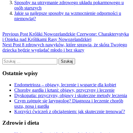
Sposoby na utrzymanie zdrowego układu pokarmowego u
osób starszych
Jakie są najlepsze sposoby na wzmocnienie odporności u
niemowląt?
Previous Post
Króliki Nowozelandzkie Czerwone: Charakterystyka
i Opieka nad Królikami Rasy Nowozelandzkiej
Next Post
8 zdrowych nawyków, które sprawią, że skóra Twojego
dziecka będzie wyglądać młodo i bez skazy
Szukaj:
Ostatnie wpisy
Endometrioza – objawy, leczenie i wsparcie dla kobiet
Choroby gardła i krtani: objawy, przyczyny i leczenie
Dyskopatia: przyczyny, objawy i skuteczne metody leczenia
Czym zajmuje się laryngolog? Diagnoza i leczenie chorób
uszu, nosa i gardła
Korzyści ćwiczeń z obciążeniem: jak skutecznie trenować?
Zdrowie i dieta