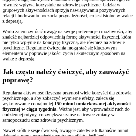
również wpływa korzystnie na zdrowie psychiczne. Udział w
grupowych aktywnościach sprzyja nawiązywaniu pozytywnych
relacji i budowaniu poczucia przynależności, co jest istotne w walce
z depresją.
Warto zatem zwrócić uwagę na swoje preferencje i możliwości, aby
znaleźć najbardziej odpowiednią formę aktywności fizycznej, która
nie tylko wpłynie na kondycję fizyczną, ale również na zdrowie
psychiczne. Regularne ćwiczenia mogą stać się kluczowym
elementem w poprawie jakości życia i skutecznym sposobem na
walkę z depresją.
Jak często należy ćwiczyć, aby zauważyć
poprawę?
Regularna aktywność fizyczna przynosi wiele korzyści dla zdrowia
psychicznego, a aby zobaczyć wymierne efekty, zaleca się
wykonywanie co najmniej
150 minut umiarkowanej aktywności
fizycznej w ciągu tygodnia
. Ważne jest, aby wprowadzić ruch do
codziennej rutyny, co zwiększa szansę na trwałe zmiany w
samopoczuciu oraz zdrowiu psychicznym.
Nawet krótkie sesje ćwiczeń, trwające zaledwie kilkanaście minut
dziennie, mogą przynieść pozytywne efekty, jeśli będą