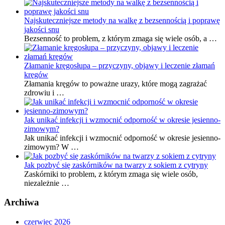
Najskuteczniejsze metody na walkę z bezsennością i poprawę
jakości snu
Bezsenność to problem, z którym zmaga się wiele osób, a …
Złamanie kręgosłupa – przyczyny, objawy i leczenie złamań
kręgów
Złamania kręgów to poważne urazy, które mogą zagrażać
zdrowiu i …
Jak unikać infekcji i wzmocnić odporność w okresie jesienno-
zimowym?
Jak unikać infekcji i wzmocnić odporność w okresie jesienno-
zimowym? W …
Jak pozbyć się zaskórników na twarzy z sokiem z cytryny
Zaskórniki to problem, z którym zmaga się wiele osób,
niezależnie …
Archiwa
czerwiec 2026