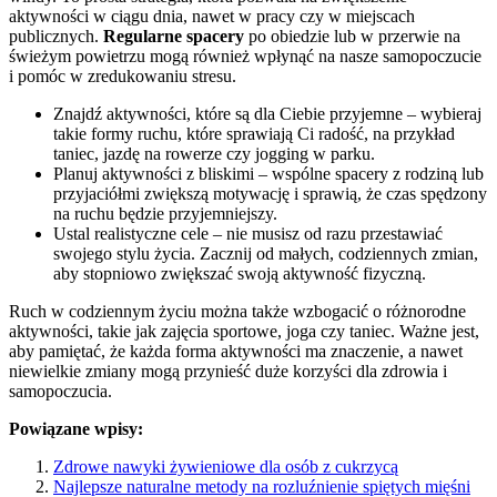
aktywności w ciągu dnia, nawet w pracy czy w miejscach
publicznych.
Regularne spacery
po obiedzie lub w przerwie na
świeżym powietrzu mogą również wpłynąć na nasze samopoczucie
i pomóc w zredukowaniu stresu.
Znajdź aktywności, które są dla Ciebie przyjemne – wybieraj
takie formy ruchu, które sprawiają Ci radość, na przykład
taniec, jazdę na rowerze czy jogging w parku.
Planuj aktywności z bliskimi – wspólne spacery z rodziną lub
przyjaciółmi zwiększą motywację i sprawią, że czas spędzony
na ruchu będzie przyjemniejszy.
Ustal realistyczne cele – nie musisz od razu przestawiać
swojego stylu życia. Zacznij od małych, codziennych zmian,
aby stopniowo zwiększać swoją aktywność fizyczną.
Ruch w codziennym życiu można także wzbogacić o różnorodne
aktywności, takie jak zajęcia sportowe, joga czy taniec. Ważne jest,
aby pamiętać, że każda forma aktywności ma znaczenie, a nawet
niewielkie zmiany mogą przynieść duże korzyści dla zdrowia i
samopoczucia.
Powiązane wpisy:
Zdrowe nawyki żywieniowe dla osób z cukrzycą
Najlepsze naturalne metody na rozluźnienie spiętych mięśni