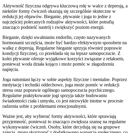
Aktywność fizyczna odgrywa kluczową rolę w walce z depresją, a
niektóre formy ćwiczeń okazują się szczególnie skuteczne w
redukcji jej objawów. Bieganie, pływanie i joga to jedne z
najczęściej polecanych rodzajów aktywności, które potrafią
znacząco podnieść nastrój i zwiększyć poziom energii.
Bieganie, dzięki uwalnianiu endorfin, często nazywanych
hormonami szczęścia, może być bardzo efektywnym sposobem na
walkę z depresją. Regularne bieganie sprzyja również poprawie
kondycji fizycznej, co przekłada się na lepsze samopoczucie. Z
kolei pływanie oferuje wyjątkowe korzyści związane z relaksem,
ponieważ woda działa kojąco i może pomóc w złagodzeniu
napięcia.
Joga natomiast łączy w sobie aspekty fizyczne i mentalne. Poprzez
medytację i techniki oddechowe, joga może pomóc w redukcji
stresu oraz poprawie ogólnego samopoczucia psychicznego.
Regularne praktykowanie jogi sprzyja także budowaniu
świadomości ciała i umysłu, co jest niezwykle istotne w procesie
radzenia sobie z problemami emocjonalnymi.
Ważne jest, aby wybierać formy aktywności, które sprawiają
przyjemność, ponieważ to znacząco zwiększa szansę na regularne
wykonywanie ćwiczeń. Osoby, które decydują się na grupowe
zajęcia, mogą skorzystać z dodatkowego wsparcia społecznego, co