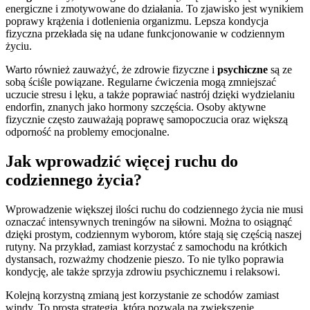
energiczne i zmotywowane do działania. To zjawisko jest wynikiem
poprawy krążenia i dotlenienia organizmu. Lepsza kondycja
fizyczna przekłada się na udane funkcjonowanie w codziennym
życiu.
Warto również zauważyć, że zdrowie fizyczne i
psychiczne
są ze
sobą ściśle powiązane. Regularne ćwiczenia mogą zmniejszać
uczucie stresu i lęku, a także poprawiać nastrój dzięki wydzielaniu
endorfin, znanych jako hormony szczęścia. Osoby aktywne
fizycznie często zauważają poprawę samopoczucia oraz większą
odporność na problemy emocjonalne.
Jak wprowadzić więcej ruchu do
codziennego życia?
Wprowadzenie większej ilości ruchu do codziennego życia nie musi
oznaczać intensywnych treningów na siłowni. Można to osiągnąć
dzięki prostym, codziennym wyborom, które stają się częścią naszej
rutyny. Na przykład, zamiast korzystać z samochodu na krótkich
dystansach, rozważmy chodzenie pieszo. To nie tylko poprawia
kondycję, ale także sprzyja zdrowiu psychicznemu i relaksowi.
Kolejną korzystną zmianą jest korzystanie ze schodów zamiast
windy. To prosta strategia, która pozwala na zwiększenie