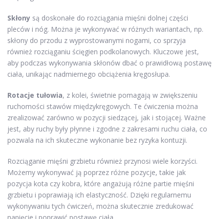
Skłony
są doskonałe do rozciągania mięśni dolnej części
pleców i nóg. Można je wykonywać w różnych wariantach, np.
skłony do przodu z wyprostowanymi nogami, co sprzyja
również rozciąganiu ścięgien podkolanowych. Kluczowe jest,
aby podczas wykonywania skłonów dbać o prawidłową postawę
ciała, unikając nadmiernego obciążenia kręgosłupa.
Rotacje tułowia
, z kolei, świetnie pomagają w zwiększeniu
ruchomości stawów międzykręgowych. Te ćwiczenia można
zrealizować zarówno w pozycji siedzącej, jak i stojącej. Ważne
jest, aby ruchy były płynne i zgodne z zakresami ruchu ciała, co
pozwala na ich skuteczne wykonanie bez ryzyka kontuzji.
Rozciąganie mięśni grzbietu również przynosi wiele korzyści.
Możemy wykonywać ją poprzez różne pozycje, takie jak
pozycja kota czy kobra, które angażują różne partie mięśni
grzbietu i poprawiają ich elastyczność. Dzięki regularnemu
wykonywaniu tych ćwiczeń, można skutecznie zredukować
napięcie i poprawić postawę ciała.