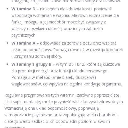
kolagenu, co jest kluczowe dla zdrowia skóry oraz stawów.
Witamina D
– niezbędna dla zdrowia kości, ponieważ
wspomaga wchłanianie wapnia. Ma również znaczenie dla
funkcji mózgu, a jej niedobór może być związany z
większym ryzykiem depresji oraz innych zaburzeń
psychicznych.
Witamina A
– odpowiada za zdrowie oczu oraz wspiera
układ odpornościowy. Pomaga również w rozwoju komórek
i utrzymaniu zdrowej skóry.
Witaminy z grupy B
– w tym B6 i B12, które są kluczowe
dla produkcji energii oraz funkcji układu nerwowego.
Pomagają w metabolizmie białek, tłuszczów i
węglowodanów, co wpływa na ogólną kondycję organizmu.
Regularne przyjmowanie tych witamin, zarówno poprzez dietę,
jak i suplementację, może przynieść wiele korzyści zdrowotnych.
Wzmacniają one układ odpornościowy, poprawiają
samopoczucie psychiczne oraz zapobiegają wielu chorobom,
dlatego warto zadbać o ich odpowiedni poziom w swoim
organizmie.