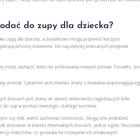
odać do zupy dla dziecka?
u zupy dla dziecka, a dodatkowo mogą przynieść korzyści
spierają procesy trawienne. Do najczęściej polecanych przypraw
ry może zachęcić dzieci do próbowania nowych potraw. Ponadto, jes
wy aromat. Cynamon jest również znany z działania wspomagające
ch ilościach jest znany ze swoich właściwości łagodzących bóle
o do zup w postaci świeżego, startego korzenia.
pieprz czy chili, warto zachować ostrożność. Mogą one podrażnić
ć lub stosować w bardzo minimalnych ilościach, jeśli w ogóle. Kluczow
erencji maluchów, co pozwala na rozwijanie ich smakowych