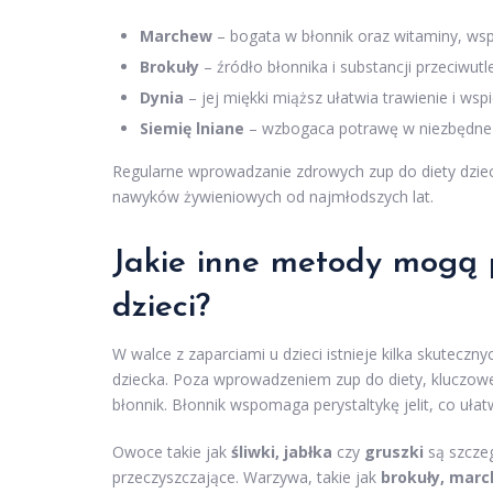
Marchew
– bogata w błonnik oraz witaminy, wsp
Brokuły
– źródło błonnika i substancji przeciwut
Dynia
– jej miękki miąższ ułatwia trawienie i wsp
Siemię lniane
– wzbogaca potrawę w niezbędne k
Regularne wprowadzanie zdrowych zup do diety dzieck
nawyków żywieniowych od najmłodszych lat.
Jakie inne metody mogą 
dzieci?
W walce z zaparciami u dzieci istnieje kilka skutecz
dziecka. Poza wprowadzeniem zup do diety, kluczowe 
błonnik. Błonnik wspomaga perystaltykę jelit, co ułat
Owoce takie jak
śliwki, jabłka
czy
gruszki
są szczeg
przeczyszczające. Warzywa, takie jak
brokuły, mar