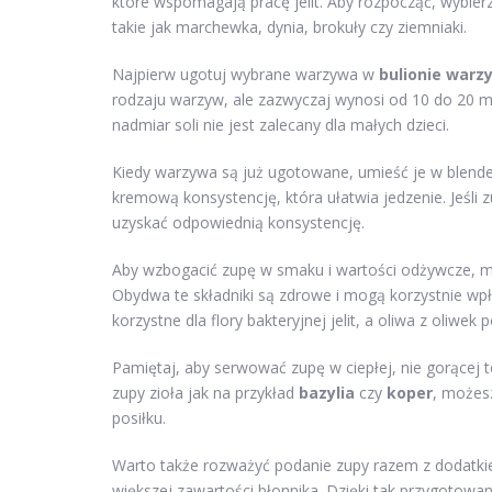
które wspomagają pracę jelit. Aby rozpocząć, wybier
takie jak marchewka, dynia, brokuły czy ziemniaki.
Najpierw ugotuj wybrane warzywa w
bulionie war
rodzaju warzyw, ale zazwyczaj wynosi od 10 do 20 mi
nadmiar soli nie jest zalecany dla małych dzieci.
Kiedy warzywa są już ugotowane, umieść je w blende
kremową konsystencję, która ułatwia jedzenie. Jeśli 
uzyskać odpowiednią konsystencję.
Aby wzbogacić zupę w smaku i wartości odżywcze,
Obydwa te składniki są zdrowe i mogą korzystnie wpł
korzystne dla flory bakteryjnej jelit, a oliwa z oliw
Pamiętaj, aby serwować zupę w ciepłej, nie gorącej
zupy zioła jak na przykład
bazylia
czy
koper
, możes
posiłku.
Warto także rozważyć podanie zupy razem z dodatki
większej zawartości błonnika. Dzięki tak przygotowan