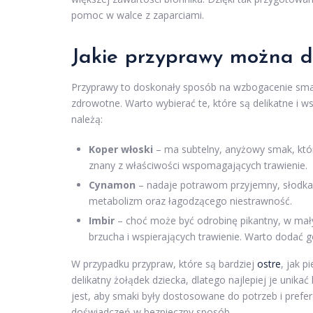
pomoc w walce z zaparciami.
Jakie przyprawy można d
Przyprawy to doskonały sposób na wzbogacenie smak
zdrowotne. Warto wybierać te, które są delikatne i w
należą:
Koper włoski
– ma subtelny, anyżowy smak, któ
znany z właściwości wspomagających trawienie.
Cynamon
– nadaje potrawom przyjemny, słodka
metabolizm oraz łagodzącego niestrawność.
Imbir
– choć może być odrobinę pikantny, w mały
brzucha i wspierających trawienie. Warto dodać g
W przypadku przypraw, które są bardziej
ostre
, jak 
delikatny żołądek dziecka, dlatego najlepiej je unika
jest, aby smaki były dostosowane do potrzeb i pref
doświadczeń w bezpieczny sposób.