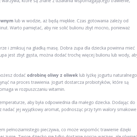
z warzywa, które są znane z działania wspomagającego trawienie,
zywnym
lub w wodzie, aż będą miękkie. Czas gotowania zależy od
nut. Warto pamiętać, aby nie solić bulionu zbyt mocno, ponieważ
rze i zmiksuj na gładką masę. Dobra zupa dla dziecka powinna mieć
zupa jest zbyt gęsta, można dodać trochę więcej bulionu lub wody, ab
 możesz dodać
odrobinę oliwy z oliwek
lub łyżkę jogurtu naturalnego
ynąć na proces trawienia. Jogurt dostarcza probiotyków, które są
ek pomaga w rozpuszczaniu witamin.
 temperaturze, aby była odpowiednia dla małego dziecka. Dodając do
z nadać jej wyjątkowy aromat, podnosząc przy tym walory smakowe
em pełnoziarnistego pieczywa, co może wspomóc trawienie dzięki
ej zupie, Twoje dziecko nie tylko dostanie porcję warzyw, ale równie