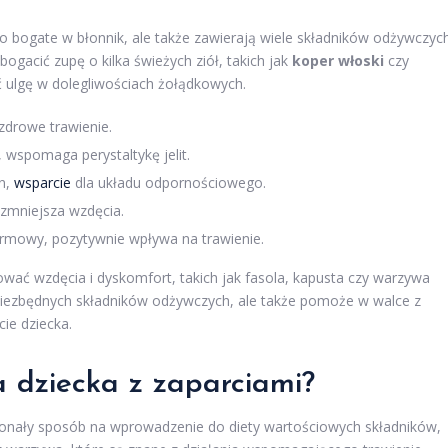
ylko bogate w błonnik, ale także zawierają wiele składników odżywczyc
ogacić zupę o kilka świeżych ziół, takich jak
koper włoski
czy
ć ulgę w dolegliwościach żołądkowych.
zdrowe trawienie.
, wspomaga perystaltykę jelit.
in,
wsparcie
dla układu odpornościowego.
 zmniejsza wzdęcia.
armowy, pozytywnie wpływa na trawienie.
ać wzdęcia i dyskomfort, takich jak fasola, kapusta czy warzywa
niezbędnych składników odżywczych, ale także pomoże w walce z
ie dziecka.
 dziecka z zaparciami?
konały sposób na wprowadzenie do diety wartościowych składników,