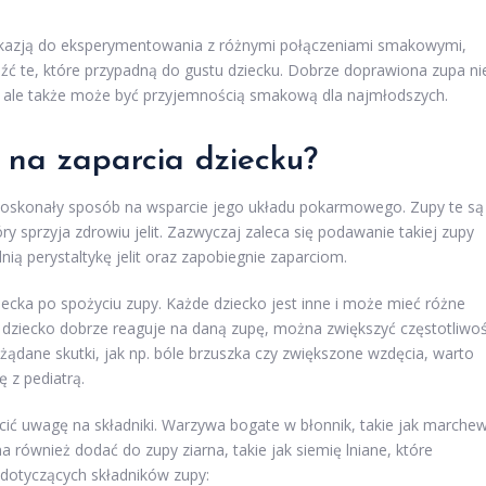
kazją do eksperymentowania z różnymi połączeniami smakowymi,
źć te, które przypadną do gustu dziecku. Dobrze doprawiona zupa ni
, ale także może być przyjemnością smakową dla najmłodszych.
 na zaparcia dziecku?
 doskonały sposób na wsparcie jego układu pokarmowego. Zupy te są
ry sprzyja zdrowiu jelit. Zazwyczaj zaleca się podawanie takiej zupy
ią perystaltykę jelit oraz zapobiegnie zaparciom.
ecka po spożyciu zupy. Każde dziecko jest inne i może mieć różne
li dziecko dobrze reaguje na daną zupę, można zwiększyć częstotliwo
żądane skutki, jak np. bóle brzuszka czy zwiększone wzdęcia, warto
 z pediatrą.
ić uwagę na składniki. Warzywa bogate w błonnik, takie jak marchew
również dodać do zupy ziarna, takie jak siemię lniane, które
 dotyczących składników zupy: