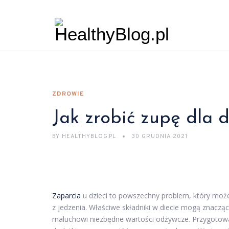
ZDROWIE
Jak zrobić zupę dla 
BY
HEALTHYBLOG.PL
30 GRUDNIA 2021
Zaparcia
u dzieci to powszechny problem, który może 
z jedzenia. Właściwe składniki w diecie mogą znaczą
maluchowi niezbędne wartości odżywcze. Przygotowani