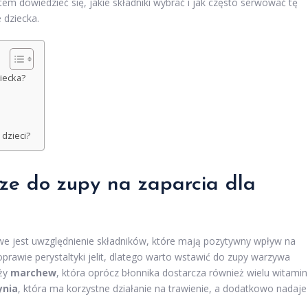
em dowiedzieć się, jakie składniki wybrać i jak często serwować tę
 dziecka.
ziecka?
dzieci?
sze do zupy na zaparcia dla
owe jest uwzględnienie składników, które mają pozytywny wpływ na
prawie perystaltyki jelit, dlatego warto wstawić do zupy warzywa
eży
marchew
, która oprócz błonnika dostarcza również wielu witamin 
ynia
, która ma korzystne działanie na trawienie, a dodatkowo nadaje