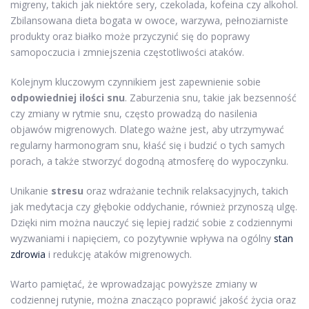
migreny, takich jak niektóre sery, czekolada, kofeina czy alkohol.
Zbilansowana dieta bogata w owoce, warzywa, pełnoziarniste
produkty oraz białko może przyczynić się do poprawy
samopoczucia i zmniejszenia częstotliwości ataków.
Kolejnym kluczowym czynnikiem jest zapewnienie sobie
odpowiedniej ilości snu
. Zaburzenia snu, takie jak bezsenność
czy zmiany w rytmie snu, często prowadzą do nasilenia
objawów migrenowych. Dlatego ważne jest, aby utrzymywać
regularny harmonogram snu, kłaść się i budzić o tych samych
porach, a także stworzyć dogodną atmosferę do wypoczynku.
Unikanie
stresu
oraz wdrażanie technik relaksacyjnych, takich
jak medytacja czy głębokie oddychanie, również przynoszą ulgę.
Dzięki nim można nauczyć się lepiej radzić sobie z codziennymi
wyzwaniami i napięciem, co pozytywnie wpływa na ogólny
stan
zdrowia
i redukcję ataków migrenowych.
Warto pamiętać, że wprowadzając powyższe zmiany w
codziennej rutynie, można znacząco poprawić jakość życia oraz