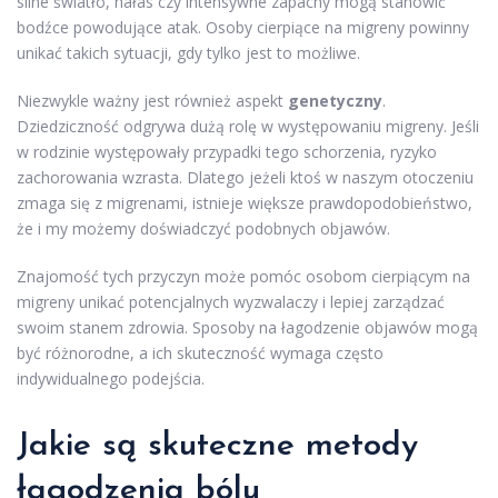
silne światło, hałas czy intensywne zapachy mogą stanowić
bodźce powodujące atak. Osoby cierpiące na migreny powinny
unikać takich sytuacji, gdy tylko jest to możliwe.
Niezwykle ważny jest również aspekt
genetyczny
.
Dziedziczność odgrywa dużą rolę w występowaniu migreny. Jeśli
w rodzinie występowały przypadki tego schorzenia, ryzyko
zachorowania wzrasta. Dlatego jeżeli ktoś w naszym otoczeniu
zmaga się z migrenami, istnieje większe prawdopodobieństwo,
że i my możemy doświadczyć podobnych objawów.
Znajomość tych przyczyn może pomóc osobom cierpiącym na
migreny unikać potencjalnych wyzwalaczy i lepiej zarządzać
swoim stanem zdrowia. Sposoby na łagodzenie objawów mogą
być różnorodne, a ich skuteczność wymaga często
indywidualnego podejścia.
Jakie są skuteczne metody
łagodzenia bólu