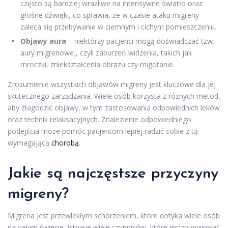
często są bardziej wrażliwe na intensywne światło oraz
głośne dźwięki, co sprawia, że w czasie ataku migreny
zaleca się przebywanie w ciemnym i cichym pomieszczeniu.
Objawy aura
– niektórzy pacjenci mogą doświadczać tzw.
aury migrenowej, czyli zaburzeń widzenia, takich jak
mroczki, zniekształcenia obrazu czy migotanie.
Zrozumienie wszystkich objawów migreny jest kluczowe dla jej
skutecznego zarządzania. Wiele osób korzysta z różnych metod,
aby złagodzić objawy, w tym zastosowania odpowiednich leków
oraz technik relaksacyjnych. Znalezienie odpowiedniego
podejścia może pomóc pacjentom lepiej radzić sobie z tą
wymagającą
chorobą
.
Jakie są najczęstsze przyczyny
migreny?
Migrena jest przewlekłym schorzeniem, które dotyka wiele osób
na całym świecie. Istnieje wiele czynników, które mogą wywołać