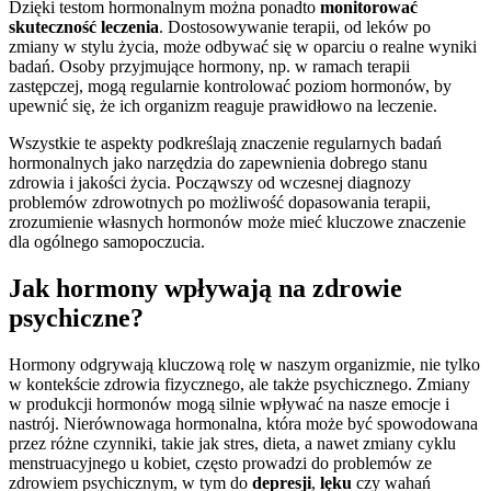
Dzięki testom hormonalnym można ponadto
monitorować
skuteczność leczenia
. Dostosowywanie terapii, od leków po
zmiany w stylu życia, może odbywać się w oparciu o realne wyniki
badań. Osoby przyjmujące hormony, np. w ramach terapii
zastępczej, mogą regularnie kontrolować poziom hormonów, by
upewnić się, że ich organizm reaguje prawidłowo na leczenie.
Wszystkie te aspekty podkreślają znaczenie regularnych badań
hormonalnych jako narzędzia do zapewnienia dobrego stanu
zdrowia i jakości życia. Począwszy od wczesnej diagnozy
problemów zdrowotnych po możliwość dopasowania terapii,
zrozumienie własnych hormonów może mieć kluczowe znaczenie
dla ogólnego samopoczucia.
Jak hormony wpływają na zdrowie
psychiczne?
Hormony odgrywają kluczową rolę w naszym organizmie, nie tylko
w kontekście zdrowia fizycznego, ale także psychicznego. Zmiany
w produkcji hormonów mogą silnie wpływać na nasze emocje i
nastrój. Nierównowaga hormonalna, która może być spowodowana
przez różne czynniki, takie jak stres, dieta, a nawet zmiany cyklu
menstruacyjnego u kobiet, często prowadzi do problemów ze
zdrowiem psychicznym, w tym do
depresji
,
lęku
czy wahań