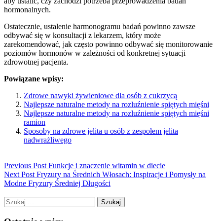
aby ustalić, czy zachodzi potrzeba przeprowadzenia badań
hormonalnych.
Ostatecznie, ustalenie harmonogramu badań powinno zawsze
odbywać się w konsultacji z lekarzem, który może
zarekomendować, jak często powinno odbywać się monitorowanie
poziomów hormonów w zależności od konkretnej sytuacji
zdrowotnej pacjenta.
Powiązane wpisy:
Zdrowe nawyki żywieniowe dla osób z cukrzycą
Najlepsze naturalne metody na rozluźnienie spiętych mięśni
Najlepsze naturalne metody na rozluźnienie spiętych mięśni
ramion
Sposoby na zdrowe jelita u osób z zespołem jelita
nadwrażliwego
Previous Post
Funkcje i znaczenie witamin w diecie
Next Post
Fryzury na Średnich Włosach: Inspiracje i Pomysły na
Modne Fryzury Średniej Długości
Szukaj: