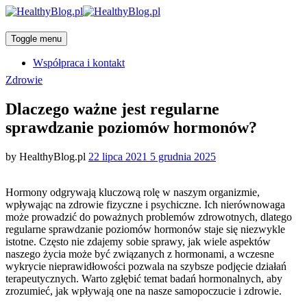
Toggle menu
Współpraca i kontakt
Categories
Zdrowie
Dlaczego ważne jest regularne
sprawdzanie poziomów hormonów?
Posted
by
HealthyBlog.pl
22 lipca 2021
5 grudnia 2025
on
Hormony odgrywają kluczową rolę w naszym organizmie,
wpływając na zdrowie fizyczne i psychiczne. Ich nierównowaga
może prowadzić do poważnych problemów zdrowotnych, dlatego
regularne sprawdzanie poziomów hormonów staje się niezwykle
istotne. Często nie zdajemy sobie sprawy, jak wiele aspektów
naszego życia może być związanych z hormonami, a wczesne
wykrycie nieprawidłowości pozwala na szybsze podjęcie działań
terapeutycznych. Warto zgłębić temat badań hormonalnych, aby
zrozumieć, jak wpływają one na nasze samopoczucie i zdrowie.