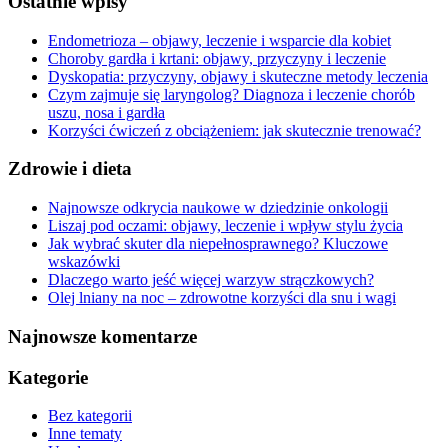
Ostatnie wpisy
Endometrioza – objawy, leczenie i wsparcie dla kobiet
Choroby gardła i krtani: objawy, przyczyny i leczenie
Dyskopatia: przyczyny, objawy i skuteczne metody leczenia
Czym zajmuje się laryngolog? Diagnoza i leczenie chorób
uszu, nosa i gardła
Korzyści ćwiczeń z obciążeniem: jak skutecznie trenować?
Zdrowie i dieta
Najnowsze odkrycia naukowe w dziedzinie onkologii
Liszaj pod oczami: objawy, leczenie i wpływ stylu życia
Jak wybrać skuter dla niepełnosprawnego? Kluczowe
wskazówki
Dlaczego warto jeść więcej warzyw strączkowych?
Olej lniany na noc – zdrowotne korzyści dla snu i wagi
Najnowsze komentarze
Kategorie
Bez kategorii
Inne tematy