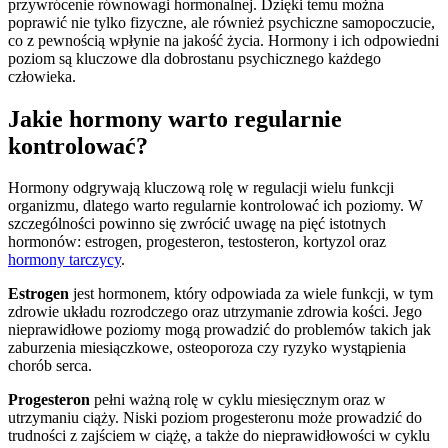
przywrócenie równowagi hormonalnej. Dzięki temu można
poprawić nie tylko fizyczne, ale również psychiczne samopoczucie,
co z pewnością wpłynie na jakość życia. Hormony i ich odpowiedni
poziom są kluczowe dla dobrostanu psychicznego każdego
człowieka.
Jakie hormony warto regularnie
kontrolować?
Hormony odgrywają kluczową rolę w regulacji wielu funkcji
organizmu, dlatego warto regularnie kontrolować ich poziomy. W
szczególności powinno się zwrócić uwagę na pięć istotnych
hormonów: estrogen, progesteron, testosteron, kortyzol oraz
hormony tarczycy
.
Estrogen
jest hormonem, który odpowiada za wiele funkcji, w tym
zdrowie układu rozrodczego oraz utrzymanie zdrowia kości. Jego
nieprawidłowe poziomy mogą prowadzić do problemów takich jak
zaburzenia miesiączkowe, osteoporoza czy ryzyko wystąpienia
chorób serca.
Progesteron
pełni ważną rolę w cyklu miesięcznym oraz w
utrzymaniu ciąży. Niski poziom progesteronu może prowadzić do
trudności z zajściem w ciążę, a także do nieprawidłowości w cyklu