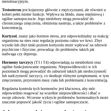
menstruacyjnym.
Testosteron
jest kojarzony głównie z mężczyznami, ale również u
kobiet pełni istotne funkcje. Wpływa na libido, masę mięśniową i
ogólne samopoczucie. Jego niedobory mogą prowadzić do
chronicznego zmęczenia, obniżenia nastroju, a także problemów z
koncentracją.
Kortyzol
, znany jako hormon stresu, jest odpowiedzialny za reakcję
organizmu na stres oraz regulację poziomu cukru we krwi. Zbyt
wysoki lub zbyt niski poziom kortyzolu może wpływać na zdrowie
psychiczne i fizyczne, prowadząc do problemów takich jak
nadwaga czy depresja.
Hormony tarczycy
(T3 i T4) odpowiadają za metabolizm oraz
ogólne funkcjonowanie organizmu. Nieprawidłowości w ich
poziomach mogą prowadzić do zaburzeń takich jak niedoczynność
lub nadczynność tarczycy, co skutkuje różnymi symptomami, w tym
zmęczeniem, przyrostem masy ciała lub problemami z koncentracją.
Regularna kontrola tych hormonów jest kluczowa, aby móc
odpowiednio reagować na wszelkie nieprawidłowości i dbać o
swoje zdrowie. Wczesne wykrycie problemów hormonalnych może
znacznie poprawić jakość życia i ogólne samopoczucie.