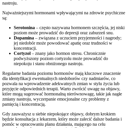
nastroju.
Najważniejszymi hormonami wpływającymi na zdrowie psychiczne
są:
Serotonina
– często nazywana hormonem szczęścia, jej niski
poziom może prowadzić do depresji oraz zaburzeń snu.
Dopamina
– związana z uczuciem przyjemności i nagrody;
jej niedobór może powodować apatię oraz trudności w
koncentracji.
Cortyzol
– znany jako hormon stresu. Chronicznie
podwyższony poziom cortyzolu może prowadzić do
niepokoju i stanu obniżonego nastroju.
Regularne badania poziomu hormonów mają kluczowe znaczenie
dla identyfikacji ewentualnych niedoborów czy nadmiarów, co
pozwala na wprowadzenie adekwatnych zmian w stylu życia lub
przyjęcie odpowiednich terapii. Warto zwrócić uwagę na objawy,
które mogą sugerować hormonalną nierównowagę, takie jak nagłe
zmiany nastroju, wyczerpanie emocjonalne czy problemy z
pamięcią i koncentracją.
Gdy zauważysz u siebie niepokojące objawy, dobrym krokiem
będzie konsultacja z lekarzem, który może zalecić dalsze badania i
pomóc w opracowaniu planu działania, mającego na celu