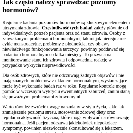
Jak często należy sprawdzać poziomy
hormonów?
Regularne badania poziomów hormonów są kluczowym elementem
utrzymania zdrowia.
Częstotliwość tych badań
zależy głównie od
indywidualnych potrzeb pacjenta oraz od stanu zdrowia. Osoby z
zauważonymi problemami hormonalnymi, takimi jak nieregularne
cykle menstruacyjne, problemy z płodnością, czy objawy
niewłaściwego funkcjonowania tarczycy, powinny poddawać się
badaniom hormonalnym co kilka miesięcy. To pozwala na
monitorowanie stanu ich zdrowia i odpowiednią reakcję w
przypadku wykrycia nieprawidłowości.
Dla osób zdrowych, które nie odczuwają żadnych objawów i nie
mają znanych problemów z układem hormonalnym, wystarczające
może być wykonanie badań raz w roku. Regularne kontrole mogą
pomóc w wczesnym wykryciu ewentualnych zaburzeń, zanim staną
się poważnymi problemami zdrowotnymi.
Warto również zwrócić uwagę na zmiany w stylu życia, takie jak
zmniejszenie poziomu stresu, stosowanie zdrowej diety oraz
regularna aktywność fizyczna, które mogą wpływać na równowagę
hormonalną. Jeśli pacjent odczuwa jakiekolwiek niepokojące
symptomy, powinien niezwłocznie skonsultować się z lekarzem,