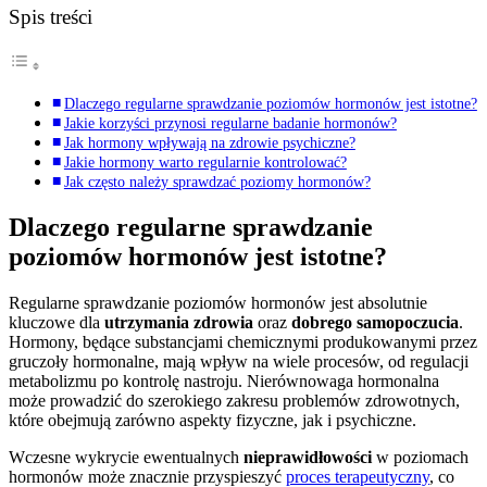
Spis treści
Dlaczego regularne sprawdzanie poziomów hormonów jest istotne?
Jakie korzyści przynosi regularne badanie hormonów?
Jak hormony wpływają na zdrowie psychiczne?
Jakie hormony warto regularnie kontrolować?
Jak często należy sprawdzać poziomy hormonów?
Dlaczego regularne sprawdzanie
poziomów hormonów jest istotne?
Regularne sprawdzanie poziomów hormonów jest absolutnie
kluczowe dla
utrzymania zdrowia
oraz
dobrego samopoczucia
.
Hormony, będące substancjami chemicznymi produkowanymi przez
gruczoły hormonalne, mają wpływ na wiele procesów, od regulacji
metabolizmu po kontrolę nastroju. Nierównowaga hormonalna
może prowadzić do szerokiego zakresu problemów zdrowotnych,
które obejmują zarówno aspekty fizyczne, jak i psychiczne.
Wczesne wykrycie ewentualnych
nieprawidłowości
w poziomach
hormonów może znacznie przyspieszyć
proces terapeutyczny
, co