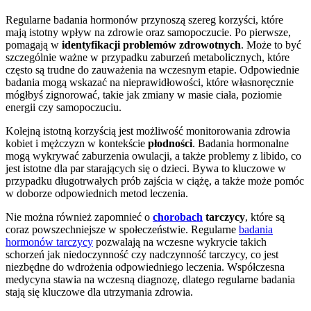
Regularne badania hormonów przynoszą szereg korzyści, które
mają istotny wpływ na zdrowie oraz samopoczucie. Po pierwsze,
pomagają w
identyfikacji problemów zdrowotnych
. Może to być
szczególnie ważne w przypadku zaburzeń metabolicznych, które
często są trudne do zauważenia na wczesnym etapie. Odpowiednie
badania mogą wskazać na nieprawidłowości, które własnoręcznie
mógłbyś zignorować, takie jak zmiany w masie ciała, poziomie
energii czy samopoczuciu.
Kolejną istotną korzyścią jest możliwość monitorowania zdrowia
kobiet i mężczyzn w kontekście
płodności
. Badania hormonalne
mogą wykrywać zaburzenia owulacji, a także problemy z libido, co
jest istotne dla par starających się o dzieci. Bywa to kluczowe w
przypadku długotrwałych prób zajścia w ciążę, a także może pomóc
w doborze odpowiednich metod leczenia.
Nie można również zapomnieć o
chorobach
tarczycy
, które są
coraz powszechniejsze w społeczeństwie. Regularne
badania
hormonów tarczycy
pozwalają na wczesne wykrycie takich
schorzeń jak niedoczynność czy nadczynność tarczycy, co jest
niezbędne do wdrożenia odpowiedniego leczenia. Współczesna
medycyna stawia na wczesną diagnozę, dlatego regularne badania
stają się kluczowe dla utrzymania zdrowia.