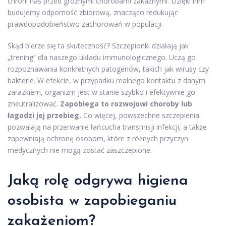
chroni nas przed groźnymi chorobami zakaźnymi. Dzięki nim
budujemy odporność zbiorową, znacząco redukując
prawdopodobieństwo zachorowań w populacji.
Skąd bierze się ta skuteczność? Szczepionki działają jak
„trening” dla naszego układu immunologicznego. Uczą go
rozpoznawania konkretnych patogenów, takich jak wirusy czy
bakterie. W efekcie, w przypadku realnego kontaktu z danym
zarazkiem, organizm jest w stanie szybko i efektywnie go
zneutralizować.
Zapobiega to rozwojowi choroby lub
łagodzi jej przebieg.
Co więcej, powszechne szczepienia
pozwalają na przerwanie łańcucha transmisji infekcji, a także
zapewniają ochronę osobom, które z różnych przyczyn
medycznych nie mogą zostać zaszczepione.
Jaką rolę odgrywa higiena
osobista w zapobieganiu
zakażeniom?