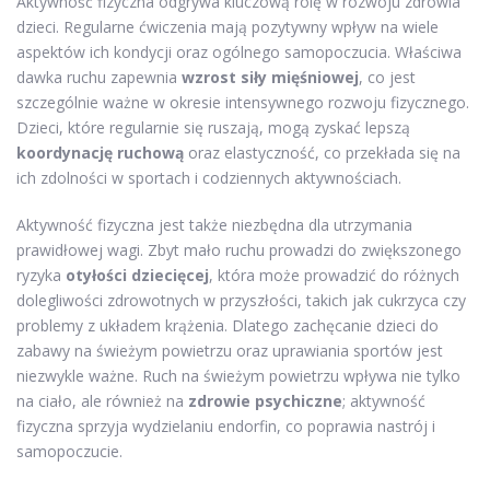
Aktywność fizyczna odgrywa kluczową rolę w rozwoju zdrowia
dzieci. Regularne ćwiczenia mają pozytywny wpływ na wiele
aspektów ich kondycji oraz ogólnego samopoczucia. Właściwa
dawka ruchu zapewnia
wzrost siły mięśniowej
, co jest
szczególnie ważne w okresie intensywnego rozwoju fizycznego.
Dzieci, które regularnie się ruszają, mogą zyskać lepszą
koordynację ruchową
oraz elastyczność, co przekłada się na
ich zdolności w sportach i codziennych aktywnościach.
Aktywność fizyczna jest także niezbędna dla utrzymania
prawidłowej wagi. Zbyt mało ruchu prowadzi do zwiększonego
ryzyka
otyłości dziecięcej
, która może prowadzić do różnych
dolegliwości zdrowotnych w przyszłości, takich jak cukrzyca czy
problemy z układem krążenia. Dlatego zachęcanie dzieci do
zabawy na świeżym powietrzu oraz uprawiania sportów jest
niezwykle ważne. Ruch na świeżym powietrzu wpływa nie tylko
na ciało, ale również na
zdrowie psychiczne
; aktywność
fizyczna sprzyja wydzielaniu endorfin, co poprawia nastrój i
samopoczucie.